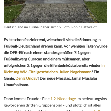
Deutschland im Fußballfieber. Archiv-Foto: Robin Patzwaldt
Es ist schon faszinierend, wie schnell sich die Stimmung in
Fußball-Deutschland drehen kann. Vor wenigen Tagen wurde
die DFB-Elf nach einem standesgemäßen 7:1 gegen
Fußballzwerg Curacao und einem mühsamen, aber
erfolgreichen 2:1 gegen die Elfenbeinküste bereits wieder
in
Richtung WM-Titel geschrieben
.
Julian Nagelsmann
? Ein
Genie.
Deniz Undav
? Der neue Messias. Jamal Musiala?
Unaufhaltsam.
Dann kommt Ecuador. Eine
1:2-Niederlage
im bedeutungslos
gewordenen dritten Gruppenspiel – und plötzlich ist alles