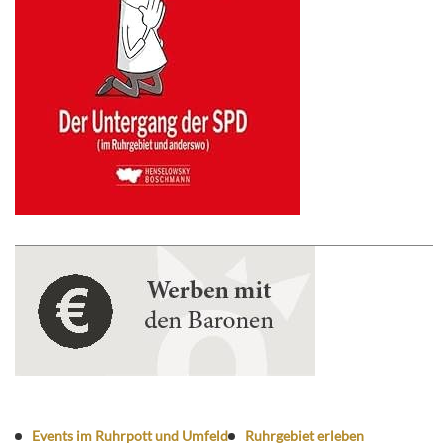
Events im Ruhrpott und Umfeld
Ruhrgebiet erleben