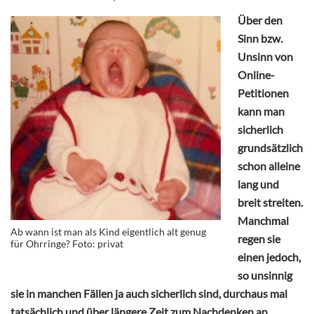
Über den
Sinn bzw.
Unsinn von
Online-
Petitionen
kann man
sicherlich
grundsätzlich
schon alleine
lang und
breit streiten.
Manchmal
Ab wann ist man als Kind eigentlich alt genug
regen sie
für Ohrringe? Foto: privat
einen jedoch,
so unsinnig
sie in manchen Fällen ja auch sicherlich sind, durchaus mal
tatsächlich und über längere Zeit zum Nachdenken an.