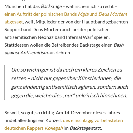
München hat das
Backstage
– wahrscheinlich zu recht –
einen Auftritt der polnischen Bands
Mgła
und
Deus Mortem
abgesagt
, weil „Mitglieder der von der Hauptband gebuchten
Supportband Deus Mortem auch bei der polnischen
antisemitischen Neonaziband Infernal War“ spielen.
Stattdessen wollen die Betreiber des Backstage einen
Bash
against Antisemitism
ausrichten.
Um so wichtiger ist da auch ein klares Zeichen zu
setzen – nicht nur gegenüber KünstlerInnen, die
ganz eindeutig antisemitisch agieren, sondern auch
gegen die, welche dies „nur“ unkritisch hinnehmen.
So weit, so gut, so richtig. Am 14. Dezember dieses Jahres
findet allerdings ein Konzert
des einschlägig vorbelasteten
deutschen Rappers
Kollegah
im
Backstage
statt.