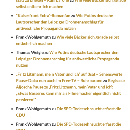
statt zu pflegen – Ruhrbarone
zu
Wie viele Bäcker sich gerade
selbst entbehrlich machen
"Kaiserfront Extra"-Romanfan
zu
Wie Putins deutsche
Lautsprecher den Leipziger Drohnenanschlag für
antiwestliche Propaganda nutzen
Frank Wohlgemuth
zu
Wie viele Bäcker sich gerade selbst
entbehrlich machen
Thomas Weigle
zu
Wie Putins deutsche Lautsprecher den
Leipziger Drohnenanschlag für antiwestliche Propaganda
nutzen
„Fritz Litzmann, mein Vater und ich“ auf 3sat – Sehenswerte
Pause-Doku nun auch im Free-TV – Ruhrbarone
zu
Regisseur
Aljoscha Pause zu ‚Fritz Litzmann, mein Vater und ich‘:
„Etwas Besseres kann mir als Filmemacher eigentlich nicht
passieren!“
Frank Wohlgemuth
zu
Die SPD-Todessehnsucht erfasst die
CDU
Frank Wohlgemuth
zu
Die SPD-Todessehnsucht erfasst die