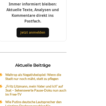
Immer informiert bleiben:
Aktuelle Texte, Analysen und
Kommentare direkt ins
Postfach.
Jetzt anmelden
Aktuelle Beiträge
Waltrop als Negativbeispiel: Wenn die
Stadt nur noch mäht, statt zu pflegen
„Fritz Litzmann, mein Vater und ich“ auf
3sat – Sehenswerte Pause-Doku nun auch
im Free-TV
Wie Putins deutsche Lautsprecher den
Leipziger Drohnenanschlag für