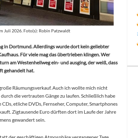
Juli 2026. Foto(s): Robin Patzwaldt
g in Dortmund. Allerdings wurde dort kein geliebter
aufhaus. Für viele mag das übertrieben klingen. Wer
turn am Westenhellweg ein- und ausging, der weiß, dass
ft gehandelt hat.
 große Räumungsverkauf. Auch ich wollte mich nicht
 durch die vertrauten Gänge zu laufen. Schließlich habe
te CDs, etliche DVDs, Fernseher, Computer, Smartphones
ekauft. Zigtausende Euro dürften dort im Laufe der Jahre
mens gewandert sein.
 Statt der geschäftigen Atmosphäre vergangener Tage