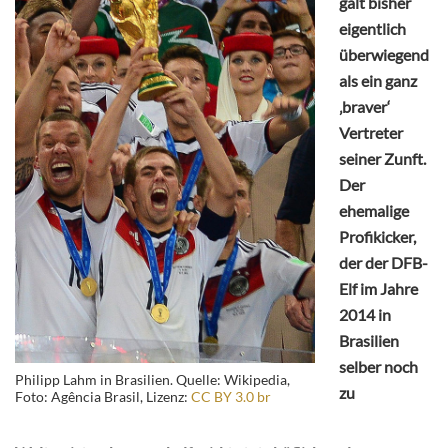
galt bisher
eigentlich
überwiegend
als ein ganz
‚braver‘
Vertreter
seiner Zunft.
Der
ehemalige
Profikicker,
der der DFB-
Elf im Jahre
2014 in
Brasilien
selber noch
Philipp Lahm in Brasilien. Quelle: Wikipedia,
zu
Foto: Agência Brasil, Lizenz:
CC BY 3.0 br