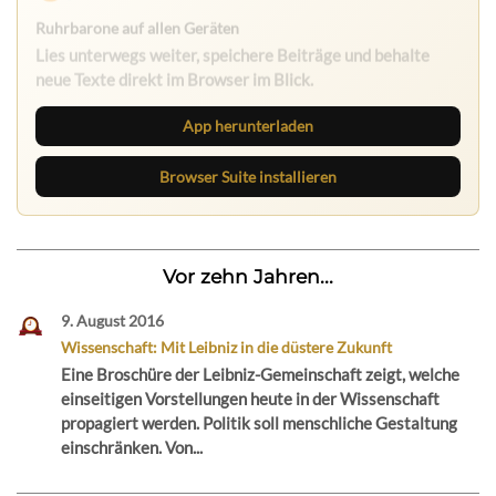
Ruhrbarone auf allen Geräten
Lies unterwegs weiter, speichere Beiträge und behalte
neue Texte direkt im Browser im Blick.
App herunterladen
Browser Suite installieren
Vor zehn Jahren...
9. August 2016
Wissenschaft: Mit Leibniz in die düstere Zukunft
Eine Broschüre der Leibniz-Gemeinschaft zeigt, welche
einseitigen Vorstellungen heute in der Wissenschaft
propagiert werden. Politik soll menschliche Gestaltung
einschränken. Von...