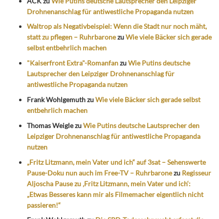
ACK
zu
Wie Putins deutsche Lautsprecher den Leipziger
Drohnenanschlag für antiwestliche Propaganda nutzen
Waltrop als Negativbeispiel: Wenn die Stadt nur noch mäht,
statt zu pflegen – Ruhrbarone
zu
Wie viele Bäcker sich gerade
selbst entbehrlich machen
"Kaiserfront Extra"-Romanfan
zu
Wie Putins deutsche
Lautsprecher den Leipziger Drohnenanschlag für
antiwestliche Propaganda nutzen
Frank Wohlgemuth
zu
Wie viele Bäcker sich gerade selbst
entbehrlich machen
Thomas Weigle
zu
Wie Putins deutsche Lautsprecher den
Leipziger Drohnenanschlag für antiwestliche Propaganda
nutzen
„Fritz Litzmann, mein Vater und ich“ auf 3sat – Sehenswerte
Pause-Doku nun auch im Free-TV – Ruhrbarone
zu
Regisseur
Aljoscha Pause zu ‚Fritz Litzmann, mein Vater und ich‘:
„Etwas Besseres kann mir als Filmemacher eigentlich nicht
passieren!“