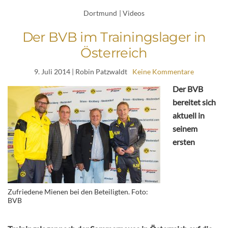
Dortmund
|
Videos
Der BVB im Trainingslager in
Österreich
9. Juli 2014
| Robin Patzwaldt
Keine Kommentare
Der BVB
bereitet sich
aktuell in
seinem
ersten
Zufriedene Mienen bei den Beteiligten. Foto:
BVB