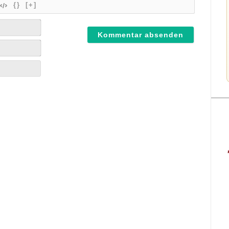
{}
[+]