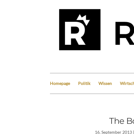
Homepage
Politik
Wissen
Wirtsch
The B
16. September 2013
|