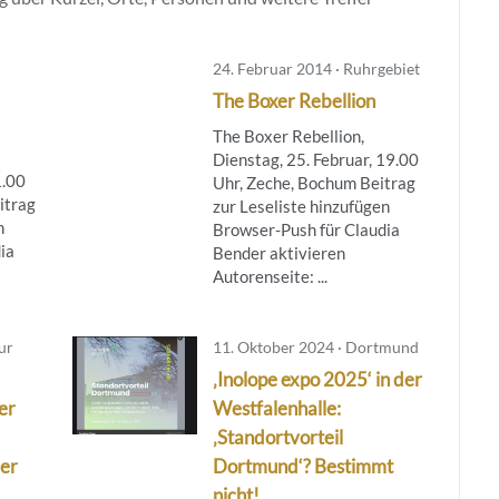
24. Februar 2014 · Ruhrgebiet
The Boxer Rebellion
The Boxer Rebellion,
Dienstag, 25. Februar, 19.00
1.00
Uhr, Zeche, Bochum Beitrag
itrag
zur Leseliste hinzufügen
n
Browser-Push für Claudia
ia
Bender aktivieren
Autorenseite: ...
ur
11. Oktober 2024 · Dortmund
‚Inolope expo 2025‘ in der
er
Westfalenhalle:
‚Standortvorteil
der
Dortmund‘? Bestimmt
nicht!