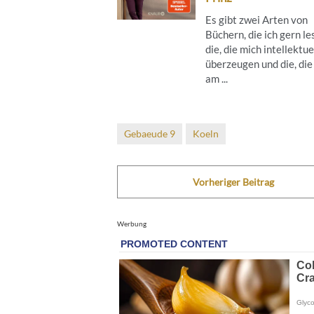
Es gibt zwei Arten von
Büchern, die ich gern le
die, die mich intellektue
überzeugen und die, die
am ...
Gebaeude 9
Koeln
Vorheriger Beitrag
Werbung