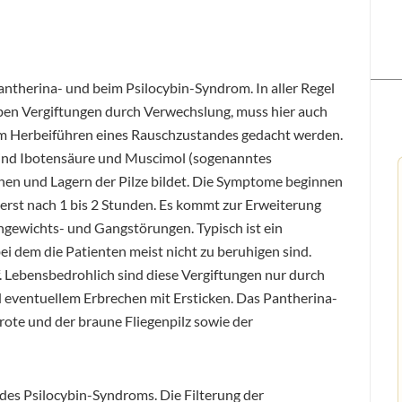
antherina- und beim Psilocybin-Syndrom. In aller Regel
eben Vergiftungen durch Verwechslung, muss hier auch
zum Herbeiführen eines Rauschzustandes gedacht werden.
sind Ibotensäure und Muscimol (sogenanntes
knen und Lagern der Pilze bildet. Die Symptome beginnen
n erst nach 1 bis 2 Stunden. Es kommt zur Erweiterung
chgewichts- und Gangstörungen. Typisch ist ein
ei dem die Patienten meist nicht zu beruhigen sind.
af. Lebensbedrohlich sind diese Vergiftungen nur durch
 eventuellem Erbrechen mit Ersticken. Das Pantherina-
rote und der braune Fliegenpilz sowie der
 des Psilocybin-Syndroms. Die Filterung der