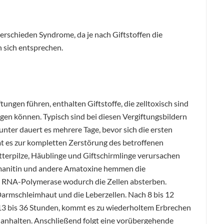
erschieden Syndrome, da je nach Giftstoffen die
n sich entsprechen.
ftungen führen, enthalten Giftstoffe, die zelltoxisch sind
en können. Typisch sind bei diesen Vergiftungsbildern
unter dauert es mehrere Tage, bevor sich die ersten
 es zur kompletten Zerstörung des betroffenen
ätterpilze, Häublinge und Giftschirmlinge verursachen
Amanitin und andere Amatoxine hemmen die
r RNA-Polymerase wodurch die Zellen absterben.
Darmschleimhaut und die Leberzellen. Nach 8 bis 12
 13 bis 36 Stunden, kommt es zu wiederholtem Erbrechen
e anhalten. Anschließend folgt eine vorübergehende