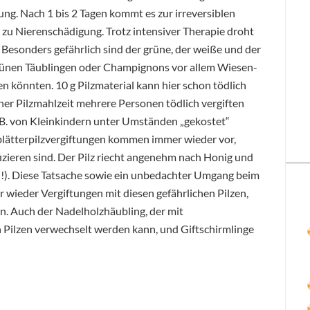
ung. Nach 1 bis 2 Tagen kommt es zur irreversiblen
 zu Nierenschädigung. Trotz intensiver Therapie droht
 Besonders gefährlich sind der grüne, der weiße und der
 grünen Täublingen oder Champignons vor allem Wiesen-
könnten. 10 g Pilzmaterial kann hier schon tödlich
 einer Pilzmahlzeit mehrere Personen tödlich vergiften
.B. von Kleinkindern unter Umständen „gekostet“
nblätterpilzvergiftungen kommen immer wieder vor,
fizieren sind. Der Pilz riecht angenehm nach Honig und
en!). Diese Tatsache sowie ein unbedachter Umgang beim
 wieder Vergiftungen mit diesen gefährlichen Pilzen,
n. Auch der Nadelholzhäubling, der mit
ilzen verwechselt werden kann, und Giftschirmlinge