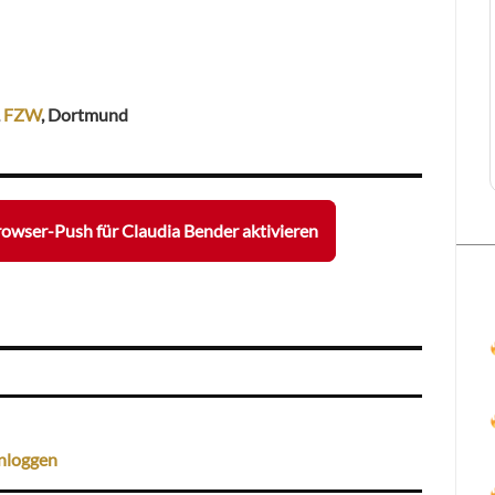
,
FZW
, Dortmund
owser-Push für Claudia Bender aktivieren
nloggen