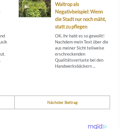
Waltrop als
:
Negativbeispiel: Wenn
die Stadt nur noch mäht,
statt zu pflegen
und
OK, ihr habt es so gewollt!
usik
Nachdem mein Text über die
aus meiner Sicht teilweise
ut.
erschreckenden
.
Qualitätsverluste bei den
Handwerksbäckern ...
Nächster Beitrag