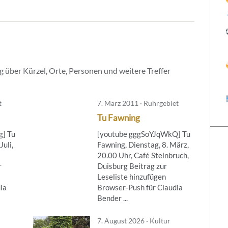
 über Kürzel, Orte, Personen und weitere Treffer
t
7. März 2011 · Ruhrgebiet
Tu Fawning
] Tu
[youtube gggSoYJqWkQ] Tu
Juli,
Fawning, Dienstag, 8. März,
20.00 Uhr, Café Steinbruch,
r
Duisburg Beitrag zur
Leseliste hinzufügen
ia
Browser-Push für Claudia
Bender ...
7. August 2026 · Kultur