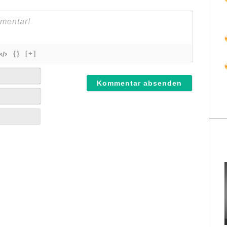
{}
[+]