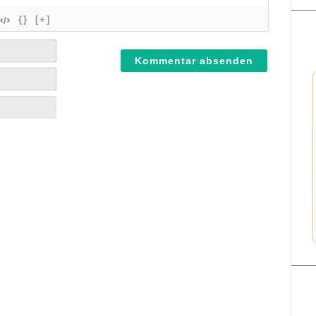
{}
[+]