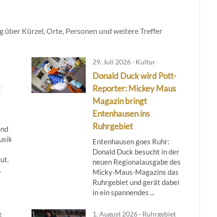
 über Kürzel, Orte, Personen und weitere Treffer
29. Juli 2026 · Kultur
Donald Duck wird Pott-
:
Reporter: Mickey Maus
Magazin bringt
Entenhausen ins
Ruhrgebiet
und
usik
Entenhausen goes Ruhr:
Donald Duck besucht in der
ut.
neuen Regionalausgabe des
.
Micky‑Maus‑Magazins das
Ruhrgebiet und gerät dabei
in ein spannendes ...
g
1. August 2026 · Ruhrgebiet