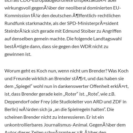
wirkungsvoll gegenÃ¼ber der neoliberal dominierten EU-
Kommission fÃ¼r den deutschen Ã¶ffentlich-rechtlichen
Rundfunk starkmachte, als der SPD-MinisterprÃ¤sident
SteinbrÃ¼ck sich gerade mit Edmund Stoiber zu Angriffen
auf denselben gemein machte. Die folgende Landtagswahl
bestÃ¤tigte dann, dass sie gegen den WDR nicht zu
gewinnen ist.
Worum geht es Koch nun, wenn nicht um Brender? Was Koch
und Freunde wirklich an Brender stÃ¶rt, und das haben sie
dem „Spiegel“ wohl nun in dankenswerter Offenheit erklÃ¤rt,
ist, dass Brender gerade kein „Roter“ ist. „Rote“, wie z.B.
Deppendorf oder Frey (die Studioleiter von ARD und ZDF in
Berlin) wÃ¼rden sich ja „an die Spielregeln halten“. Die
scheinen Brender nicht zu interessieren. Er ist ein
unkontrollierbares Journalismus-Animal. GegenÃ¼ber dem
Autor dieser Zeilen schwÃ¤rmte er z.B. Ã¼ber den