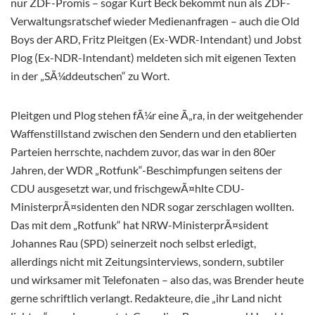
nur ZDF-Promis – sogar Kurt Beck bekommt nun als ZDF-
Verwaltungsratschef wieder Medienanfragen – auch die Old
Boys der ARD, Fritz Pleitgen (Ex-WDR-Intendant) und Jobst
Plog (Ex-NDR-Intendant) meldeten sich mit eigenen Texten
in der „SÃ¼ddeutschen“ zu Wort.
Pleitgen und Plog stehen fÃ¼r eine Ã„ra, in der weitgehender
Waffenstillstand zwischen den Sendern und den etablierten
Parteien herrschte, nachdem zuvor, das war in den 80er
Jahren, der WDR „Rotfunk“-Beschimpfungen seitens der
CDU ausgesetzt war, und frischgewÃ¤hlte CDU-
MinisterprÃ¤sidenten den NDR sogar zerschlagen wollten.
Das mit dem „Rotfunk“ hat NRW-MinisterprÃ¤sident
Johannes Rau (SPD) seinerzeit noch selbst erledigt,
allerdings nicht mit Zeitungsinterviews, sondern, subtiler
und wirksamer mit Telefonaten – also das, was Brender heute
gerne schriftlich verlangt. Redakteure, die „ihr Land nicht