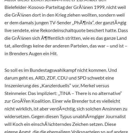
Bielefelder-Kosovo-Parteitag der GrÃ¼nen 1999, nicht weil
die GrÃ¼nen dort in den Krieg ziehen wollten, sondern weil
er dem damals jungen TV-Sender „PhÃ¶nix“, der ganztÃ¤gig
live sendete, eine Rekordeinschaltquote beschert hatte. Dass
die GrÃ¼nen sich Ã¶ffentlich stritten, wie es das ganze Land
tat, allerdings keine der anderen Parteien, das war – und ist –
in Brenders Augen ein Hit.
So soll es im Bundestagswahlkampf nicht kommen. Und
darum geht es. ARD, ZDF, CDU und SPD schwebt eine
Inszenierung des „Kanzlerduells“ vor, Merkel versus
Steinmeier. Das impliziert: „TINA – There is no alternative“
zur GroÃŸen Koalition. Einer wie Brender tut es vielleicht
nicht wirklich, ist aber verdÃ¤chtig, sich solchen Ansinnen zu
widersetzen. Gegen diesen Typus unabhÃ¤ngiger Journalist
will Koch ein einschÃ¼chterndes Zeichen setzen. Diese
eigene Angst, die die ehemaligen Volksparteien so auf andere