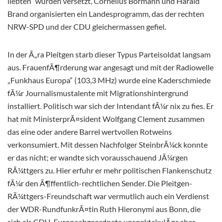
liebten“ wurden versetzt, Cornelius Bormann und Harald
Brand organisierten ein Landesprogramm, das der rechten
NRW-SPD und der CDU gleichermassen gefiel.
In der Ã„ra Pleitgen starb dieser Typus Parteisoldat langsam
aus. FrauenfÃ¶rderung war angesagt und mit der Radiowelle
„Funkhaus Europa“ (103,3 MHz) wurde eine Kaderschmiede
fÃ¼r Journalismustalente mit Migrationshintergrund
installiert. Politisch war sich der Intendant fÃ¼r nix zu fies. Er
hat mit MinisterprÃ¤sident Wolfgang Clement zusammen
das eine oder andere Barrel wertvollen Rotweins
verkonsumiert. Mit dessen Nachfolger SteinbrÃ¼ck konnte
er das nicht; er wandte sich vorausschauend JÃ¼rgen
RÃ¼ttgers zu. Hier erfuhr er mehr politischen Flankenschutz
fÃ¼r den Ã¶ffentlich-rechtlichen Sender. Die Pleitgen-
RÃ¼ttgers-Freundschaft war vermutlich auch ein Verdienst
der WDR-RundfunkrÃ¤tin Ruth Hieronymi aus Bonn, die
sich als CDU-Europaabgeordnete unspektakulÃ¤r aber