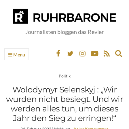
Journalisten bloggen das Revier
Menu
Ex
sea
fo
Politik
Wolodymyr Selenskyj : „Wir
wurden nicht besiegt. Und wir
werden alles tun, um dieses
Jahr den Sieg zu erringen!“
24. Februar 2023
| Meldung
Keine Kommentare