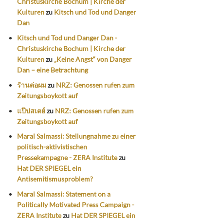
Christuskirche Bochum | Kirche der
Kulturen
zu
Kitsch und Tod und Danger
Dan
Kitsch und Tod und Danger Dan -
Christuskirche Bochum | Kirche der
Kulturen
zu
„Keine Angst“ von Danger
Dan – eine Betrachtung
ร้านต่อผม
zu
NRZ: Genossen rufen zum
Zeitungsboykott auf
แป๊ปสเตย์
zu
NRZ: Genossen rufen zum
Zeitungsboykott auf
Maral Salmassi: Stellungnahme zu einer
politisch-aktivistischen
Pressekampagne - ZERA Institute
zu
Hat DER SPIEGEL ein
Antisemitismusproblem?
Maral Salmassi: Statement on a
Politically Motivated Press Campaign -
ZERA Institute
zu
Hat DER SPIEGEL ein