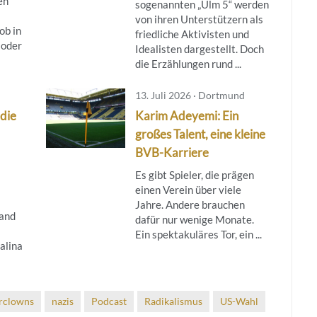
en
sogenannten „Ulm 5“ werden
von ihren Unterstützern als
ob in
friedliche Aktivisten und
 oder
Idealisten dargestellt. Doch
die Erzählungen rund ...
13. Juli 2026 · Dortmund
 die
Karim Adeyemi: Ein
großes Talent, eine kleine
BVB-Karriere
Es gibt Spieler, die prägen
einen Verein über viele
Jahre. Andere brauchen
and
dafür nur wenige Monate.
Ein spektakuläres Tor, ein ...
alina
rclowns
nazis
Podcast
Radikalismus
US-Wahl