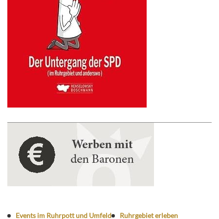
Events im Ruhrpott und Umfeld
Ruhrgebiet erleben