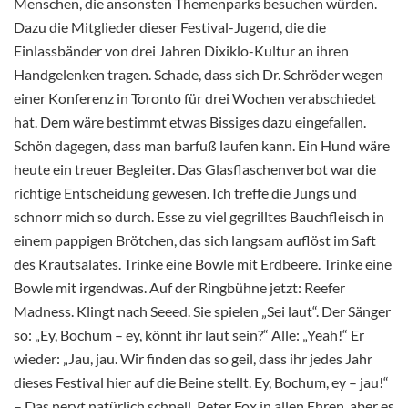
Menschen, die ansonsten Themenparks besuchen würden.
Dazu die Mitglieder dieser Festival-Jugend, die die
Einlassbänder von drei Jahren Dixiklo-Kultur an ihren
Handgelenken tragen. Schade, dass sich Dr. Schröder wegen
einer Konferenz in Toronto für drei Wochen verabschiedet
hat. Dem wäre bestimmt etwas Bissiges dazu eingefallen.
Schön dagegen, dass man barfuß laufen kann. Ein Hund wäre
heute ein treuer Begleiter. Das Glasflaschenverbot war die
richtige Entscheidung gewesen. Ich treffe die Jungs und
schnorr mich so durch. Esse zu viel gegrilltes Bauchfleisch in
einem pappigen Brötchen, das sich langsam auflöst im Saft
des Krautsalates. Trinke eine Bowle mit Erdbeere. Trinke eine
Bowle mit irgendwas. Auf der Ringbühne jetzt: Reefer
Madness. Klingt nach Seeed. Sie spielen „Sei laut“. Der Sänger
so: „Ey, Bochum – ey, könnt ihr laut sein?“ Alle: „Yeah!“ Er
wieder: „Jau, jau. Wir finden das so geil, dass ihr jedes Jahr
dieses Festival hier auf die Beine stellt. Ey, Bochum, ey – jau!“
– Das nervt natürlich schnell. Peter Fox in allen Ehren, aber es