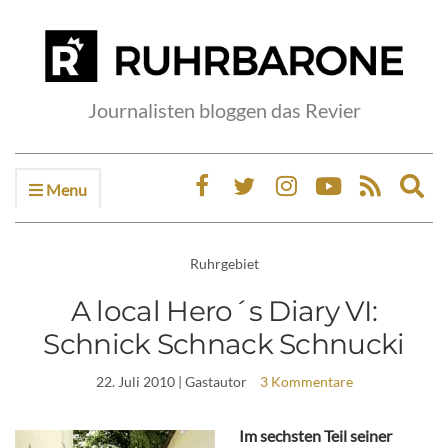
Journalisten bloggen das Revier
Menu
Ex
sea
fo
Ruhrgebiet
A local Hero´s Diary VI:
Schnick Schnack Schnucki
22. Juli 2010
| Gastautor
3 Kommentare
Im sechsten Teil seiner