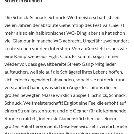
Schere in Brunnen
Die Schnick-Schnack-Schnuck-Weltmeisterschaft ist seit
vielen Jahren der absolute Geheimtipp des Festivals. Sie ist
mehr als so ein halbironisches WG-Ding, aber sie hat schon
viel Glamour in manche WG gebracht. Ungefähr zweihundert
Leute stehen vor dem Intershop. Von außen sieht es aus wie
eine Kampfszene aus Fight Club. Es kommt sogar immer
wieder vor, dass gewaltbereite Street-Gang-Mitglieder
auftauchen, weil sie auf die Schlägerei ihres Lebens hoffen,
sich jedoch angewidert abwenden, sobald sie entdeckt (und
verstanden) haben, was sich im Auge des Taifuns dieser
großen bewegten Masse wirklich abspielt: Schnick, Schnack,
Schnuck. Weltmeisterschaft! Es gibt eine Fee, die erhöht auf
einem Stromkasten steht und die Gegner für die kommende
Runde ermittelt, indem sie Namenskärtchen aus einem
großen Pokal hervorzieht. Diese Fee wird sehr verehrt. Viele
der Kontrahenten wollen von ihr berührt werden, weil das