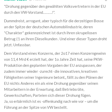
"Drohung gegenüber den gewählten Volksvertretern in der EU
durch den VW-Vorstand……….!".
Dummdreist, arrogant, aber typisch für die derzeitigen Bosse
an der Spitze der deutschen Automobilindustrie, deren
"Charakter" gekennzeichnet ist durch ihren skrupellosen
Betrug (!) an ihren Dieselkunden . Und einer dieser Typen droht
jetzt. Unfassbar.
Dem Vorstand eines Konzerns, der 2o17 einen Konzerngewinn
von 11,4 Mrd € erzielt hat, der 1o Jahre Zeit hat, seine PKW-
Produktion den geplanten Vorgaben der EU anzupassen, der
zudem immer wieder -zurecht- die innovativen, kreativen
Fähigkeiten seiner Ingenieure betont,, fällt zu den Plänen der
EU nichts Anderes ein als eine Drohung gegenüber seinen
Mitarbeitern in der Erwartung, daß Betriebsräte,
Gewerkschaften, Parteien sich dieser Drohung fügen.
Ja, so erbärmlich ist es -offenkundig nach wie vor – um die
Führung an der Spitze von VW bestellt.