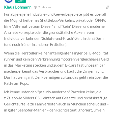
Gast
Klaus Lohmann
7 Jahre vor
Für abgelegene Industrie- und Gewerbegebiete gibt es überall
die Möglichkeit eines Shuttlebus-Verkehrs, privat oder ÖPNV.
Eine "Alternative zum Diesel" sind *kein* Diesel und moderne
Antriebskonzepte oder die grundsätzliche Abkehr vom
Individualverkehr der "Schlote-und-Krach"-Zeit in den 50ern
(und noch früher in anderen Erdteilen).
Wenn die Hersteller keinen intelligenten Finger bei E-Mobilität
rühren und kein den Verbrennungsmotoren vergleichbares Geld
in das Marketing stecken und zudem E-Cars fast unbezahlbar
machen, erkennt das Verbraucher und kauft die Dinger nicht.
Das hat wenig mit Denkvermögen zu tun, das geht rein über die
Patte am Popo.
Ich kenne unter den "pseudo-modernen" Parteien keine, die
z.Zt. so wie Söders CSU einfach auf Gesetze und rechtskräftige
Gerichtsurteile zu Fahrverboten auch in München scheißt und –
in guter Seehofer-Manier – den Rechtsstaat ignoriert, um ein