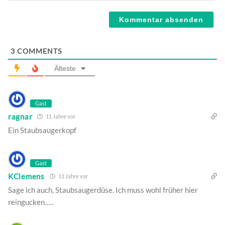
Webseite
3
COMMENTS
Älteste
Gast
ragnar
11 Jahre vor
Ein Staubsaugerkopf
Gast
KClemens
11 Jahre vor
Sage ich auch, Staubsaugerdüse. Ich muss wohl früher hier
reingucken…..