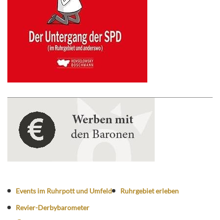
Events im Ruhrpott und Umfeld
Ruhrgebiet erleben
Revier-Derbybarometer