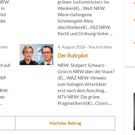
NRW:
grünen Justizministers ins
 in
Wanken(€)…Welt NRW:
ild
Wenn Gefangene
die
Schmiergeld-Abos
abschließen(€)…FAZ NRW:
Recht und Ordnung hinter ...
chten
4. August 2026 · Nachrichten
Der Ruhrpilot
h auf
NRW: Stolpert Schwarz-
Grün in NRW über die Staus?
…RP
(€)…WAZ NRW: Hinweis
zum Solingen-Attentäter
NRW:
erst nach dem Anschlag…
ine
NTV NRW: Die grüne
..
Pragmatikerin(€)…Cicero ...
Nächster Beitrag