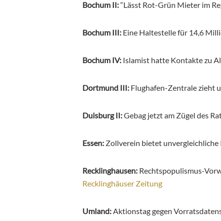
Bochum II:
“Lässt Rot-Grün Mieter im R
Bochum III:
Eine Haltestelle für 14,6 Mil
Bochum IV:
Islamist hatte Kontakte zu 
Dortmund III:
Flughafen-Zentrale zieht
Duisburg II:
Gebag jetzt am Zügel des Ra
Essen:
Zollverein bietet unvergleichliche
Recklinghausen:
Rechtspopulismus-Vorwu
Recklinghäuser Zeitung
Umland:
Aktionstag gegen Vorratsdatens