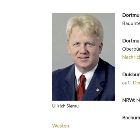
Dortmu
Bauunte
Dortmun
Oberbür
Nachric
Duisbur
auf…
De
NRW:
N
Ullrich Sierau
Bochum
Westen