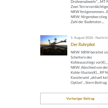
Drohnenabwehr“…MT 
Zwei Terrorverdächtige
NRW festgenommen…B
NRW: Nirgendwo stieg 
Zahl der Badetoten ...
5. August 2026 · Nachri
Der Ruhrpilot
NRW: NRW bereitet sic
Scheitern des
Kohleausstiegs vor(€)
NRW: Abschied von der
Kohle-Illusion(€)…RP 
Kanzleramt „aktuell ke
Option“…Stern Beitrag .
Vorheriger Beitrag