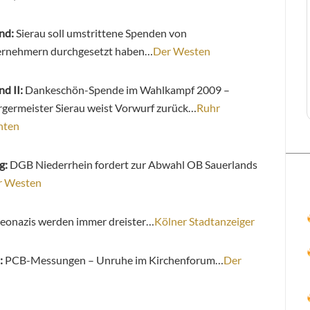
nd:
Sierau soll umstrittene Spenden von
rnehmern durchgesetzt haben…
Der Westen
d II:
Dankeschön-Spende im Wahlkampf 2009 –
germeister Sierau weist Vorwurf zurück…
Ruhr
hten
g:
DGB Niederrhein fordert zur Abwahl OB Sauerlands
r Westen
eonazis werden immer dreister…
Kölner Stadtanzeiger
:
PCB-Messungen – Unruhe im Kirchenforum…
Der