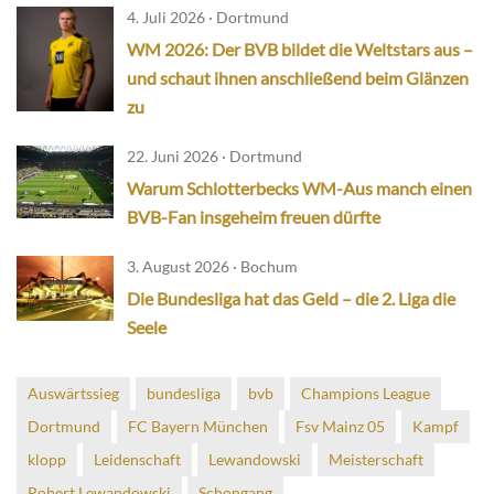
4. Juli 2026 · Dortmund
WM 2026: Der BVB bildet die Weltstars aus –
und schaut ihnen anschließend beim Glänzen
zu
22. Juni 2026 · Dortmund
Warum Schlotterbecks WM-Aus manch einen
BVB-Fan insgeheim freuen dürfte
3. August 2026 · Bochum
Die Bundesliga hat das Geld – die 2. Liga die
Seele
Auswärtssieg
bundesliga
bvb
Champions League
Dortmund
FC Bayern München
Fsv Mainz 05
Kampf
klopp
Leidenschaft
Lewandowski
Meisterschaft
Robert Lewandowski
Schongang