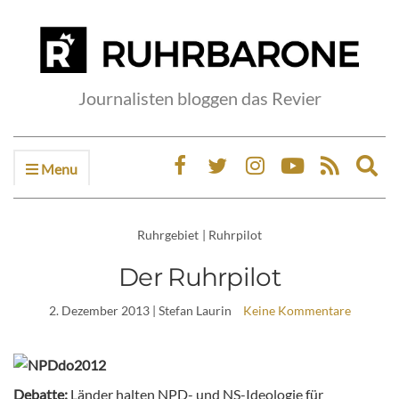
Journalisten bloggen das Revier
Menu
Ex
sea
fo
Ruhrgebiet
|
Ruhrpilot
Der Ruhrpilot
2. Dezember 2013
| Stefan Laurin
Keine Kommentare
Debatte:
Länder halten NPD- und NS-Ideologie für