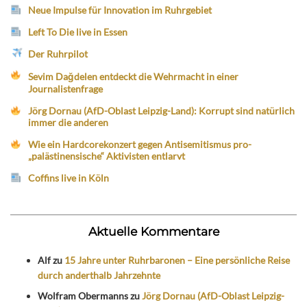
Neue Impulse für Innovation im Ruhrgebiet
Left To Die live in Essen
Der Ruhrpilot
Sevim Dağdelen entdeckt die Wehrmacht in einer
Journalistenfrage
Jörg Dornau (AfD-Oblast Leipzig-Land): Korrupt sind natürlich
immer die anderen
Wie ein Hardcorekonzert gegen Antisemitismus pro-
„palästinensische“ Aktivisten entlarvt
Coffins live in Köln
Aktuelle Kommentare
Alf
zu
15 Jahre unter Ruhrbaronen – Eine persönliche Reise
durch anderthalb Jahrzehnte
Wolfram Obermanns
zu
Jörg Dornau (AfD-Oblast Leipzig-