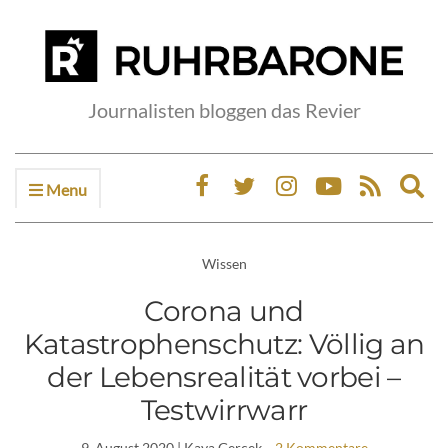
Journalisten bloggen das Revier
Menu
Ex
sea
fo
Wissen
Corona und
Katastrophenschutz: Völlig an
der Lebensrealität vorbei –
Testwirrwarr
9. August 2020
| Kaya Gercek
2 Kommentare