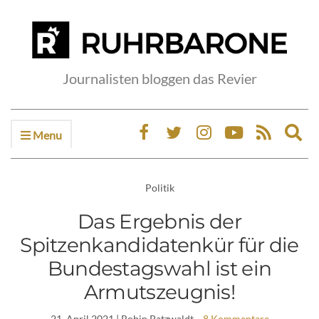
Journalisten bloggen das Revier
Menu
Ex
sea
fo
Politik
Das Ergebnis der
Spitzenkandidatenkür für die
Bundestagswahl ist ein
Armutszeugnis!
21. April 2021
| Robin Patzwaldt
8 Kommentare