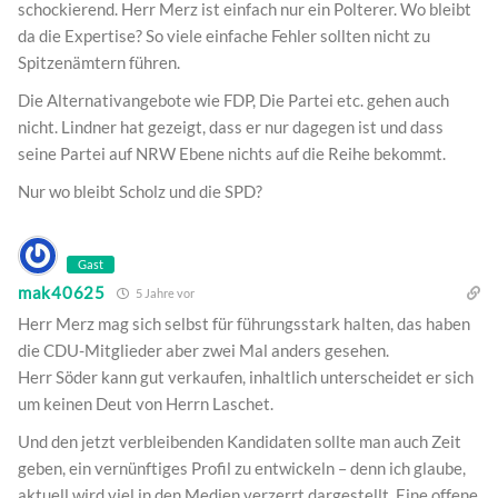
schockierend. Herr Merz ist einfach nur ein Polterer. Wo bleibt
da die Expertise? So viele einfache Fehler sollten nicht zu
Spitzenämtern führen.
Die Alternativangebote wie FDP, Die Partei etc. gehen auch
nicht. Lindner hat gezeigt, dass er nur dagegen ist und dass
seine Partei auf NRW Ebene nichts auf die Reihe bekommt.
Nur wo bleibt Scholz und die SPD?
Gast
mak40625
5 Jahre vor
Herr Merz mag sich selbst für führungsstark halten, das haben
die CDU-Mitglieder aber zwei Mal anders gesehen.
Herr Söder kann gut verkaufen, inhaltlich unterscheidet er sich
um keinen Deut von Herrn Laschet.
Und den jetzt verbleibenden Kandidaten sollte man auch Zeit
geben, ein vernünftiges Profil zu entwickeln – denn ich glaube,
aktuell wird viel in den Medien verzerrt dargestellt. Eine offene