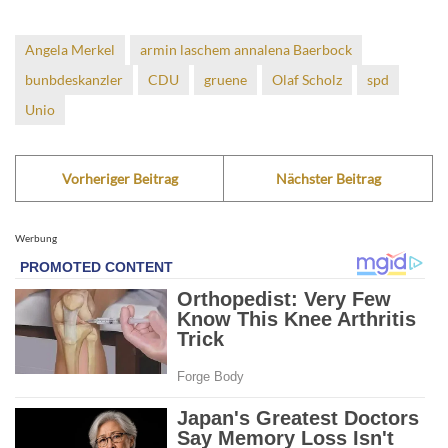
Angela Merkel
armin laschem annalena Baerbock
bunbdeskanzler
CDU
gruene
Olaf Scholz
spd
Unio
Vorheriger Beitrag
Nächster Beitrag
Werbung