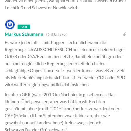
wieder zu einer (denk-/wähl)baren Alternative zwischen Bruder
Leichtfuß und Schwester Newbie wird.
Gast
Markus Schumann
5 Jahre vor
Es wäre jedenfalls – mit Popper – erfreulich, wenn die
Regierung sich AUSSCHLIESSLICH aus einem der beiden Lager
G/R/R oder C/A/F zusammensetzte, damit eine unfähige oder
auch nur unglückliche Regierung jederzeit durch eine
schlagfähige Opposition ersetzt werden kann – was zB zur Zeit
als Merkelablösung nicht sichtbar ist: Entweder CDU oder SPD
wird weiter regierungsamtlich dahinsiechen.
Insofern GRR (wäre 2013 im Nachhinein gesehen das klar
kleinere Übel gewesen, aber was hätten wir Rechten
geschäumt, ohne je mit "2015" konfrontiert zu werden) oder
CAF (Höcke tritt im September zwar leider an, aber wie
gewohnt nur auf Landesebene), keineswegs jedoch
Schwarzgrün oder Grünschwarz!