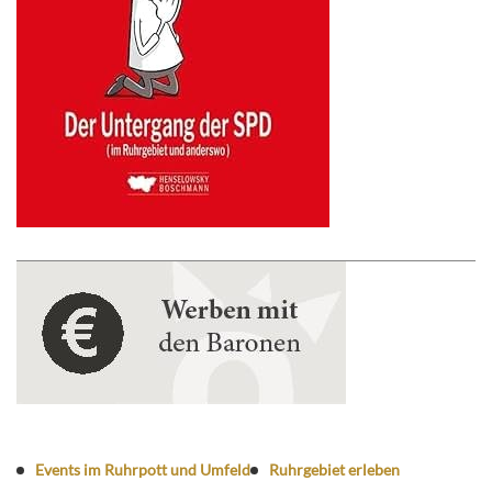
Events im Ruhrpott und Umfeld
Ruhrgebiet erleben