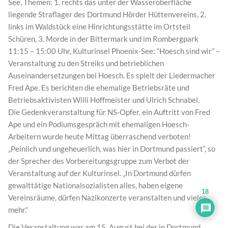
See, Themen: 1. rechts das unter der Wasseroberfläche
liegende Straflager des Dortmund Hörder Hüttenvereins, 2.
links im Waldstück eine Hinrichtungsstätte im Ortsteil
Schüren, 3. Morde in der Bittermark und im Rombergpark
11:15 – 15:00 Uhr, Kulturinsel Phoenix-See: “Hoesch sind wir” –
Veranstaltung zu den Streiks und betrieblichen
Auseinandersetzungen bei Hoesch. Es spielt der Liedermacher
Fred Ape. Es berichten die ehemalige Betriebsräte und
Betriebsaktivisten Willi Hoffmeister und Ulrich Schnabel.
Die Gedenkveranstaltung für NS-Opfer, ein Auftritt von Fred
Ape und ein Podiumsgespräch mit ehemaligen Hoesch-
Arbeitern wurde heute Mittag überraschend verboten!
„Peinlich und ungeheuerlich, was hier in Dortmund passiert“, so
der Sprecher des Vorbereitungsgruppe zum Verbot der
Veranstaltung auf der Kulturinsel. „In Dortmund dürfen
gewalttätige Nationalsozialisten alles, haben eigene
18
Vereinsräume, dürfen Nazikonzerte veranstalten und vieles
mehr.“
Die Veranstaltung war am 15. August bei der in Dortmund