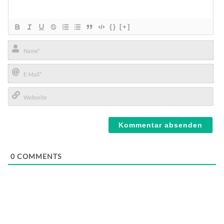
{}
[+]
Name*
E-
Mail*
Webseite
0
COMMENTS