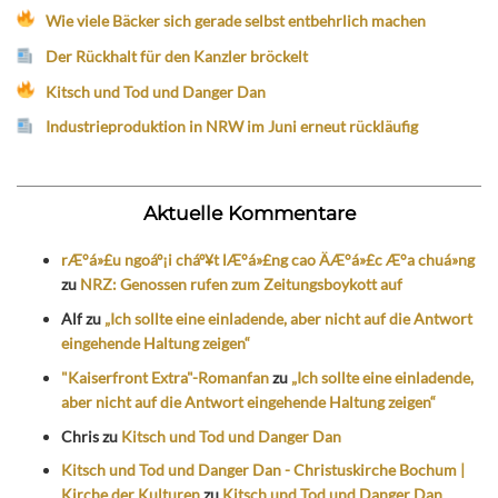
Wie viele Bäcker sich gerade selbst entbehrlich machen
Der Rückhalt für den Kanzler bröckelt
Kitsch und Tod und Danger Dan
Industrieproduktion in NRW im Juni erneut rückläufig
Aktuelle Kommentare
rÆ°á»£u ngoáº¡i cháº¥t lÆ°á»£ng cao ÄÆ°á»£c Æ°a chuá»ng
zu
NRZ: Genossen rufen zum Zeitungsboykott auf
Alf
zu
„Ich sollte eine einladende, aber nicht auf die Antwort
eingehende Haltung zeigen“
"Kaiserfront Extra"-Romanfan
zu
„Ich sollte eine einladende,
aber nicht auf die Antwort eingehende Haltung zeigen“
Chris
zu
Kitsch und Tod und Danger Dan
Kitsch und Tod und Danger Dan - Christuskirche Bochum |
Kirche der Kulturen
zu
Kitsch und Tod und Danger Dan