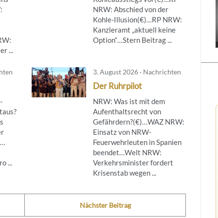
:
NRW: Abschied von der
Kohle-Illusion(€)…RP NRW:
Kanzleramt „aktuell keine
NRW:
Option“…Stern Beitrag ...
r ...
chten
3. August 2026 · Nachrichten
Der Ruhrpilot
-
NRW: Was ist mit dem
taus?
Aufenthaltsrecht von
s
Gefährdern?(€)…WAZ NRW:
er
Einsatz von NRW-
g…
Feuerwehrleuten in Spanien
beendet…Welt NRW:
 ...
Verkehrsminister fordert
Krisenstab wegen ...
Nächster Beitrag