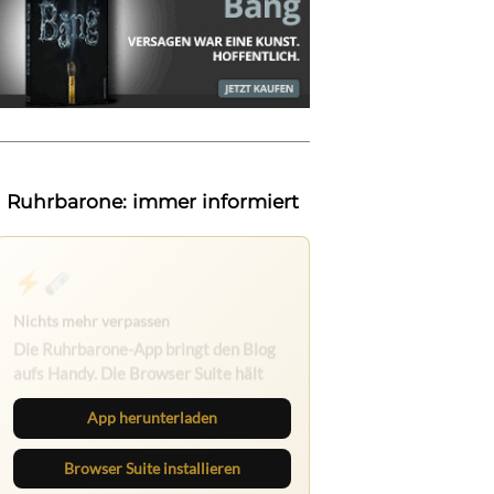
Ruhrbarone: immer informiert
Nichts mehr verpassen
Die Ruhrbarone-App bringt den Blog
aufs Handy. Die Browser Suite hält
dich am Desktop auf dem Laufenden.
App herunterladen
Browser Suite installieren