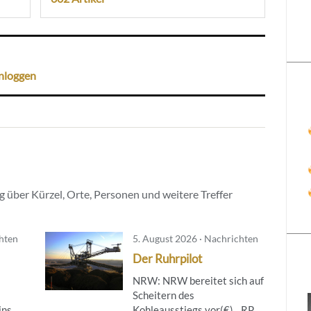
nloggen
 über Kürzel, Orte, Personen und weitere Treffer
chten
5. August 2026 · Nachrichten
Der Ruhrpilot
NRW: NRW bereitet sich auf
Scheitern des
ins
Kohleausstiegs vor(€)…RP