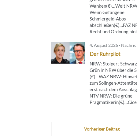
Wanken(€)…Welt NRW
Wenn Gefangene
Schmiergeld-Abos
abschließen(€)…FAZ 
Recht und Ordnung hinte
4. August 2026 · Nachri
Der Ruhrpilot
NRW: Stolpert Schwarz
Grün in NRW über die S
(€)…WAZ NRW: Hinwei
zum Solingen-Attentät
erst nach dem Anschla
NTV NRW: Die grüne
Pragmatikerin(€)…Cicero
Vorheriger Beitrag