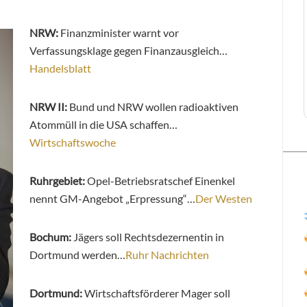
NRW:
Finanzminister warnt vor
Verfassungsklage gegen Finanzausgleich…
Handelsblatt
NRW II:
Bund und NRW wollen radioaktiven
Atommüll in die USA schaffen…
Wirtschaftswoche
Ruhrgebiet:
Opel-Betriebsratschef Einenkel
nennt GM-Angebot „Erpressung“…
Der Westen
Bochum:
Jägers soll Rechtsdezernentin in
Dortmund werden…
Ruhr Nachrichten
Dortmund:
Wirtschaftsförderer Mager soll