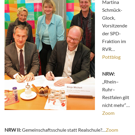
Martina
Schmück-
Glock,
Vorsitzende
der SPD-
Fraktion im
RVR…
Pottblog
NRW:
„Rhein–
Ruhr–
Restfalen gilt
nicht mehr“…
Zoom
NRW II:
Gemeinschaftsschule statt Realschule?…
Zoom