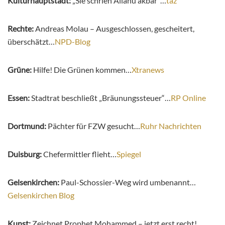
Kulturhauptstadt:
„Sie schrien Allahu akbar“…
taz
Rechte:
Andreas Molau – Ausgeschlossen, gescheitert,
überschätzt…
NPD-Blog
Grüne:
Hilfe! Die Grünen kommen…
Xtranews
Essen:
Stadtrat beschließt „Bräunungssteuer“…
RP Online
Dortmund:
Pächter für FZW gesucht…
Ruhr Nachrichten
Duisburg:
Chefermittler flieht…
Spiegel
Gelsenkirchen:
Paul-Schossier-Weg wird umbenannt…
Gelsenkirchen Blog
Kunst:
Zeichnet Prophet Mohammed – jetzt erst recht!…