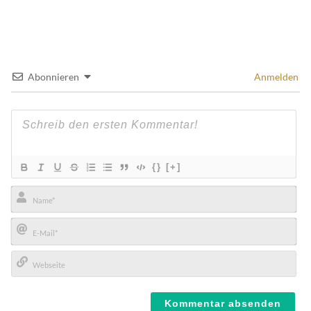
Abonnieren
Anmelden
{}
[+]
Name*
E-
Mail*
Webseite