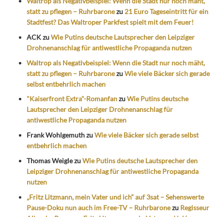
Waltrop als Negativbeispiel: Wenn die Stadt nur noch mäht,
statt zu pflegen – Ruhrbarone
zu
21 Euro Tageseintritt für ein
Stadtfest? Das Waltroper Parkfest spielt mit dem Feuer!
ACK
zu
Wie Putins deutsche Lautsprecher den Leipziger
Drohnenanschlag für antiwestliche Propaganda nutzen
Waltrop als Negativbeispiel: Wenn die Stadt nur noch mäht,
statt zu pflegen – Ruhrbarone
zu
Wie viele Bäcker sich gerade
selbst entbehrlich machen
"Kaiserfront Extra"-Romanfan
zu
Wie Putins deutsche
Lautsprecher den Leipziger Drohnenanschlag für
antiwestliche Propaganda nutzen
Frank Wohlgemuth
zu
Wie viele Bäcker sich gerade selbst
entbehrlich machen
Thomas Weigle
zu
Wie Putins deutsche Lautsprecher den
Leipziger Drohnenanschlag für antiwestliche Propaganda
nutzen
„Fritz Litzmann, mein Vater und ich“ auf 3sat – Sehenswerte
Pause-Doku nun auch im Free-TV – Ruhrbarone
zu
Regisseur