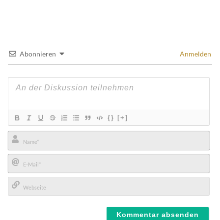
Abonnieren
Anmelden
{}
[+]
Name*
E-
Mail*
Webseite