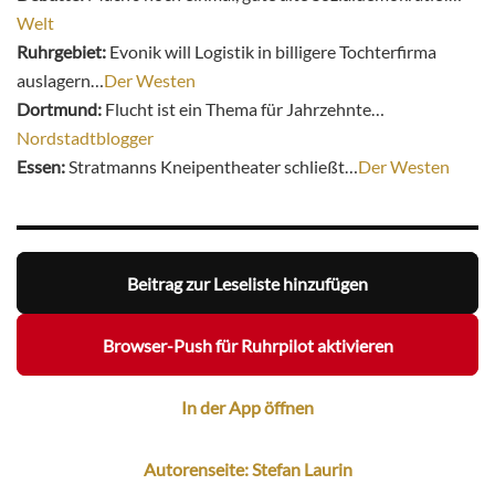
Welt
Ruhrgebiet:
Evonik will Logistik in billigere Tochterfirma
auslagern…
Der Westen
Dortmund:
Flucht ist ein Thema für Jahrzehnte…
Nordstadtblogger
Essen:
Stratmanns Kneipentheater schließt…
Der Westen
Beitrag zur Leseliste hinzufügen
Browser-Push für Ruhrpilot aktivieren
In der App öffnen
Autorenseite: Stefan Laurin