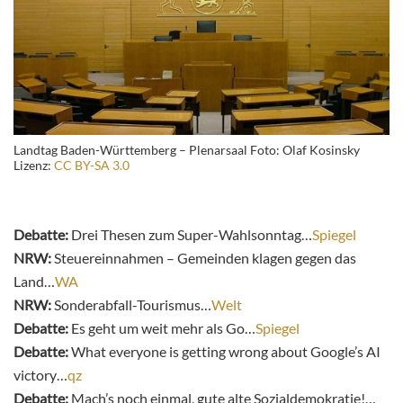
Landtag Baden-Württemberg – Plenarsaal Foto: Olaf Kosinsky
Lizenz:
CC BY-SA 3.0
Debatte:
Drei Thesen zum Super-Wahlsonntag…
Spiegel
NRW:
Steuereinnahmen – Gemeinden klagen gegen das
Land…
WA
NRW:
Sonderabfall-Tourismus…
Welt
Debatte:
Es geht um weit mehr als Go…
Spiegel
Debatte:
What everyone is getting wrong about Google’s AI
victory…
qz
Debatte:
Mach’s noch einmal, gute alte Sozialdemokratie!…