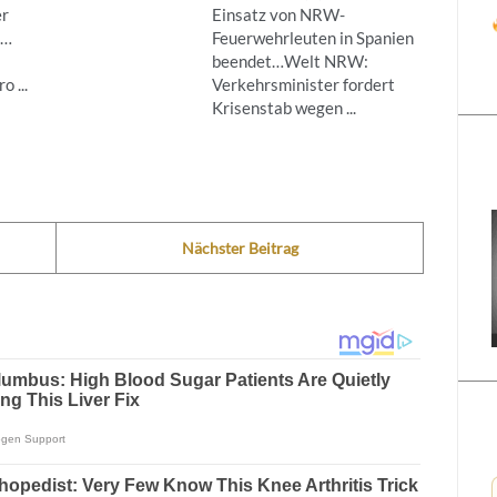
er
Einsatz von NRW-
g…
Feuerwehrleuten in Spanien
beendet…Welt NRW:
 ...
Verkehrsminister fordert
Krisenstab wegen ...
Nächster Beitrag