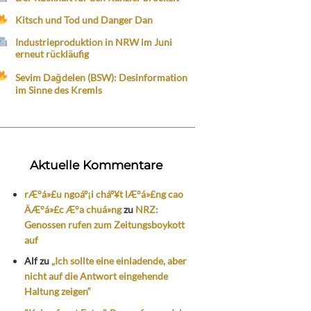
Kitsch und Tod und Danger Dan
Industrieproduktion in NRW im Juni
erneut rückläufig
Sevim Dağdelen (BSW): Desinformation
im Sinne des Kremls
Aktuelle Kommentare
rÆ°á»£u ngoáº¡i cháº¥t lÆ°á»£ng cao
ÄÆ°á»£c Æ°a chuá»ng
zu
NRZ:
Genossen rufen zum Zeitungsboykott
auf
Alf
zu
„Ich sollte eine einladende, aber
nicht auf die Antwort eingehende
Haltung zeigen“