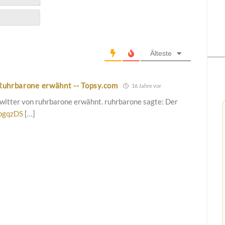
Älteste
 Ruhrbarone erwähnt -- Topsy.com
16 Jahre vor
Twitter von ruhrbarone erwähnt. ruhrbarone sagte: Der
/bgqzDS
[…]