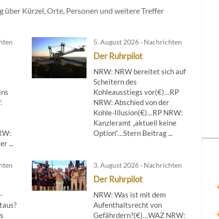
 über Kürzel, Orte, Personen und weitere Treffer
chten
5. August 2026 · Nachrichten
Der Ruhrpilot
NRW: NRW bereitet sich auf
Scheitern des
ins
Kohleausstiegs vor(€)…RP
:
NRW: Abschied von der
Kohle-Illusion(€)…RP NRW:
Kanzleramt „aktuell keine
NRW:
Option“…Stern Beitrag ...
r ...
chten
3. August 2026 · Nachrichten
Der Ruhrpilot
-
NRW: Was ist mit dem
taus?
Aufenthaltsrecht von
s
Gefährdern?(€)…WAZ NRW: