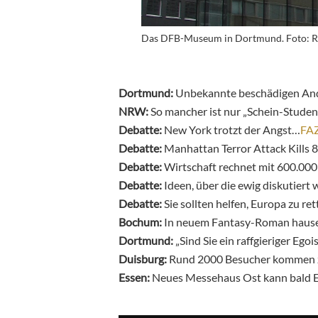
Das DFB-Museum in Dortmund. Foto: R
Dortmund:
Unbekannte beschädigen And
NRW:
So mancher ist nur „Schein-Stude
Debatte:
New York trotzt der Angst…
FA
Debatte:
Manhattan Terror Attack Kills 
Debatte:
Wirtschaft rechnet mit 600.00
Debatte:
Ideen, über die ewig diskutiert
Debatte:
Sie sollten helfen, Europa zu r
Bochum:
In neuem Fantasy-Roman hausen
Dortmund:
„Sind Sie ein raffgieriger Eg
Duisburg:
Rund 2000 Besucher kommen 
Essen:
Neues Messehaus Ost kann bald E