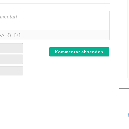
{}
[+]