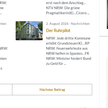
NRW:
erst nach dem Anschlag…
ine
NTV NRW: Die grüne
..
Pragmatikerin(€)…Cicero ...
chten
2. August 2026 · Nachrichten
Der Ruhrpilot
NRW: Jede dritte Kommune
erhöht Grundsteuer(€)…RP
 NRW:
NRW: Feuerwehrleute aus
NRW helfen in Spanien…FR
nien
NRW: Minister fordert Bund
zu Geld für ...
rt
Nächster Beitrag