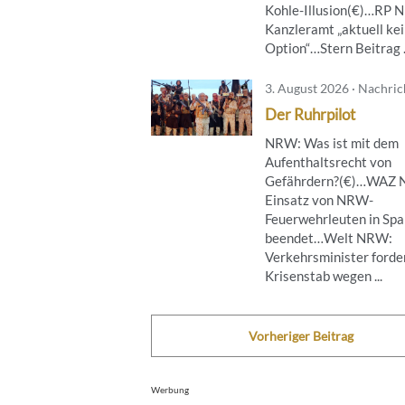
Kohle-Illusion(€)…RP 
Kanzleramt „aktuell ke
Option“…Stern Beitrag .
3. August 2026 · Nachri
Der Ruhrpilot
NRW: Was ist mit dem
Aufenthaltsrecht von
Gefährdern?(€)…WAZ
Einsatz von NRW-
Feuerwehrleuten in Spa
beendet…Welt NRW:
Verkehrsminister forde
Krisenstab wegen ...
Vorheriger Beitrag
Werbung