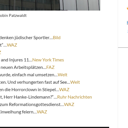
obin Patzwaldt
enken jüdischer Sportler…
Bild
nt“…
WAZ
Z
8 and Injures 11…
New York Times
0 neuen Arbeitsplätzen…
FAZ
 wurde, einfach mal umsetzen…
Welt
etten. Und verhungerten fast auf See…
Welt
 die Horrorclown in Stiepel…
WAZ
oist, Herr Hanke-Lindemann?“…
Ruhr Nachrichten
zum Reformationsgottesdienst…
WAZ
inweihung feiern…
WAZ