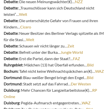
Debatte:
Die neuen Meinungswächter(€)…
NZZ
Debatte:
„Traumschlösser kann sich Deutschland nicht
leisten“…
Welt
Debatte:
Die unterschätzte Gefahr von Frauen und ihren
Kindern…
Cicero
Debatte:
Neuer Besitzer des Berliner Verlags spitzelte als IM
für die Stasi…
Welt
Debatte:
Schauen wir nicht länger zu…
Zeit
Debatte:
Befreit unter der Burka…
Jungle World
Debatte:
Erst die Partei, dann der Staat?…
FAZ
Ruhrgebiet:
Mädchen (13) hat Überfall erfunden…
Bild
Bochum:
Tafel nicht keine Weihnachtspäckchen an(€)…
WAZ
Dortmund:
Blau-weißer Bengel bringt den Engel…
Bild
Dortmund:
Stadt setzt auf das Fahrrad…
Der Westen
Duisburg:
Mehr Chancen für Langzeitarbeitslose(€)…
RP
Online
Duisburg:
Pegida-Aufmarsch entgegentreten…
WAZ