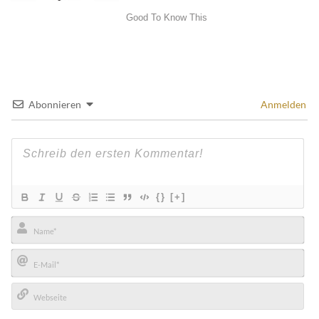
Abonnieren
Anmelden
{}
[+]
Name*
E-
Mail*
Webseite