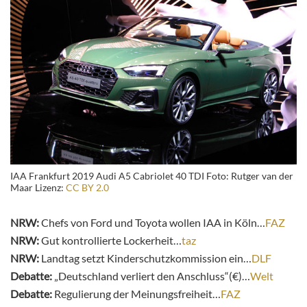
IAA Frankfurt 2019 Audi A5 Cabriolet 40 TDI Foto: Rutger van der
Maar Lizenz:
CC BY 2.0
NRW:
Chefs von Ford und Toyota wollen IAA in Köln…
FAZ
NRW:
Gut kontrollierte Lockerheit…
taz
NRW:
Landtag setzt Kinderschutzkommission ein…
DLF
Debatte:
„Deutschland verliert den Anschluss“(€)…
Welt
Debatte:
Regulierung der Meinungsfreiheit…
FAZ