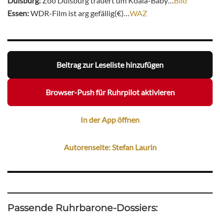
Duisburg:
Zoo Duisburg trauert um Koala-Baby…
Bild
Essen:
WDR-Film ist arg gefällig(€)…
WAZ
Beitrag zur Leseliste hinzufügen
Browser-Push für Ruhrpilot aktivieren
In der App öffnen
Autorenseite: Stefan Laurin
Passende Ruhrbarone-Dossiers: