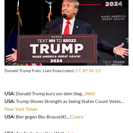
Donald Trump Foto: Liam Enea Lizenz:
CC BY-SA 2.0
USA:
Donald Trump kurz vor dem Sieg…
Welt
USA:
Trump Shows Strength as Swing States Count Votes…
New York Times
USA:
Bier gegen Bio-Brause(€)…
Cicero