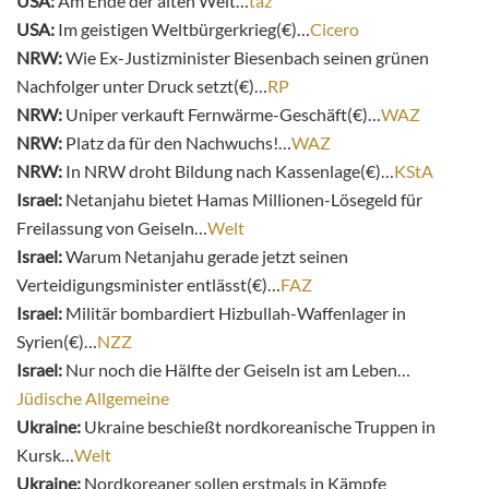
USA:
Am Ende der alten Welt…
taz
USA:
Im geistigen Weltbürgerkrieg(€)…
Cicero
NRW:
Wie Ex-Justizminister Biesenbach seinen grünen
Nachfolger unter Druck setzt(€)…
RP
NRW:
Uniper verkauft Fernwärme-Geschäft(€)…
WAZ
NRW:
Platz da für den Nachwuchs!…
WAZ
NRW:
In NRW droht Bildung nach Kassenlage(€)…
KStA
Israel:
Netanjahu bietet Hamas Millionen-Lösegeld für
Freilassung von Geiseln…
Welt
Israel:
Warum Netanjahu gerade jetzt seinen
Verteidigungsminister entlässt(€)…
FAZ
Israel:
Militär bombardiert Hizbullah-Waffenlager in
Syrien(€)…
NZZ
Israel:
Nur noch die Hälfte der Geiseln ist am Leben…
Jüdische Allgemeine
Ukraine:
Ukraine beschießt nordkoreanische Truppen in
Kursk…
Welt
Ukraine:
Nordkoreaner sollen erstmals in Kämpfe