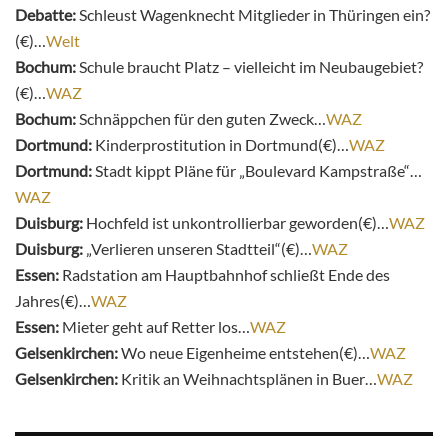
Debatte:
Schleust Wagenknecht Mitglieder in Thüringen ein?
(€)…
Welt
Bochum:
Schule braucht Platz – vielleicht im Neubaugebiet?
(€)…
WAZ
Bochum:
Schnäppchen für den guten Zweck…
WAZ
Dortmund:
Kinderprostitution in Dortmund(€)…
WAZ
Dortmund:
Stadt kippt Pläne für „Boulevard Kampstraße“…
WAZ
Duisburg:
Hochfeld ist unkontrollierbar geworden(€)…
WAZ
Duisburg:
„Verlieren unseren Stadtteil“(€)…
WAZ
Essen:
Radstation am Hauptbahnhof schließt Ende des
Jahres(€)…
WAZ
Essen:
Mieter geht auf Retter los…
WAZ
Gelsenkirchen:
Wo neue Eigenheime entstehen(€)…
WAZ
Gelsenkirchen:
Kritik an Weihnachtsplänen in Buer…
WAZ