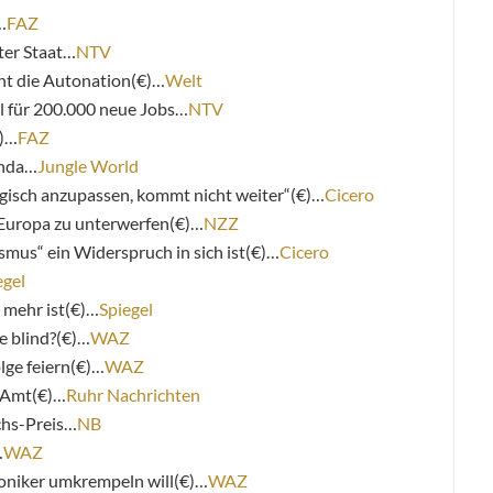
…
FAZ
ter Staat…
NTV
ht die Autonation(€)…
Welt
l für 200.000 neue Jobs…
NTV
€)…
FAZ
anda…
Jungle World
ologisch anzupassen, kommt nicht weiter“(€)…
Cicero
 Europa zu unterwerfen(€)…
NZZ
mus“ ein Widerspruch in sich ist(€)…
Cicero
egel
 mehr ist(€)…
Spiegel
e blind?(€)…
WAZ
lge feiern(€)…
WAZ
-Amt(€)…
Ruhr Nachrichten
chs-Preis…
NB
…
WAZ
oniker umkrempeln will(€)…
WAZ