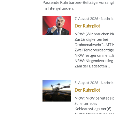
Passende Ruhrbarone-Beiträge, vorrangig
im Titel gefunden.
7. August 2026 · Nachri
Der Ruhrpilot
NRW: „Wir brauchen kl
Zuständigkeiten bei
Drohnenabwehr“…MT 
Zwei Terrorverdächtige
NRW festgenommen…B
NRW: Nirgendwo stieg 
Zahl der Badetoten ...
5. August 2026 · Nachri
Der Ruhrpilot
NRW: NRW bereitet sic
Scheitern des
Kohleausstiegs vor(€)
NRW: Abschied von der