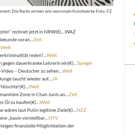
tement: Die Racks wirken wie neuronale Kunstwerke Foto: FZ
piter“ rechnet jetzt in NRW(€)…WAZ
o Sekunde voran…
Zeit
…
Welt
erkriminalität reden?…
Welt
en gegen dauerkranke Lehrerin ein(€)…
Spiegel
l-Video – Deutscher zu sehen…
Welt
Junge taucht wieder auf…
JA
 Nüschte!(€)…
Welt
umanitäre Zone in Chan Junis an…
Zeit
es Öl zu kaufen(€)…
Welt
e wären laut Putin legitime Ziele(€)…
NZZ
ine „kaum vorstellbar…
NTV
eigen finanzielle Möglichkeiten der