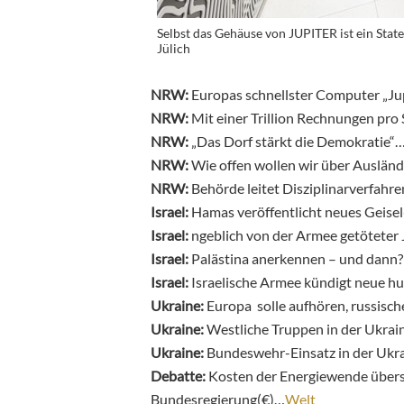
Selbst das Gehäuse von JUPITER ist ein Sta
Jülich
NRW:
Europas schnellster Computer „Ju
NRW:
Mit einer Trillion Rechnungen pr
NRW:
„Das Dorf stärkt die Demokratie“
NRW:
Wie offen wollen wir über Ausländ
NRW:
Behörde leitet Disziplinarverfahr
Israel:
Hamas veröffentlicht neues Geise
Israel:
ngeblich von der Armee getöteter 
Israel:
Palästina anerkennen – und dann?
Israel:
Israelische Armee kündigt neue h
Ukraine:
Europa solle aufhören, russisch
Ukraine:
Westliche Truppen in der Ukrain
Ukraine:
Bundeswehr-Einsatz in der Ukra
Debatte:
Kosten der Energiewende überst
Bundesregierung(€)…
Welt