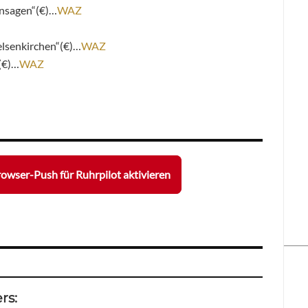
nsagen“(€)…
WAZ
lsenkirchen“(€)…
WAZ
(€)…
WAZ
owser-Push für Ruhrpilot aktivieren
rs: