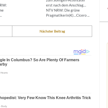
NRW:
erst nach dem Anschlag…
ine
NTV NRW: Die grüne
..
Pragmatikerin(€)…Cicero ...
Nächster Beitrag