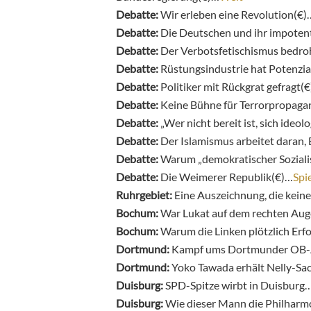
Debatte:
Wir erleben eine Revolution(€)
Debatte:
Die Deutschen und ihr impoten
Debatte:
Der Verbotsfetischismus bedro
Debatte:
Rüstungsindustrie hat Potenzia
Debatte:
Politiker mit Rückgrat gefragt(
Debatte:
Keine Bühne für Terrorpropag
Debatte:
„Wer nicht bereit ist, sich ide
Debatte:
Der Islamismus arbeitet daran,
Debatte:
Warum „demokratischer Sozialis
Debatte:
Die Weimerer Republik(€)…
Spi
Ruhrgebiet:
Eine Auszeichnung, die keine
Bochum:
War Lukat auf dem rechten Aug
Bochum:
Warum die Linken plötzlich Erfo
Dortmund:
Kampf ums Dortmunder OB
Dortmund:
Yoko Tawada erhält Nelly-Sa
Duisburg:
SPD-Spitze wirbt in Duisburg
Duisburg:
Wie dieser Mann die Philharm