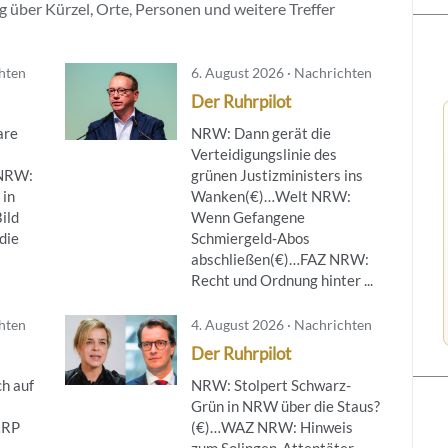
 über Kürzel, Orte, Personen und weitere Treffer
chten
6. August 2026 · Nachrichten
Der Ruhrpilot
are
NRW: Dann gerät die
Verteidigungslinie des
NRW:
grünen Justizministers ins
 in
Wanken(€)…Welt NRW:
ild
Wenn Gefangene
die
Schmiergeld-Abos
abschließen(€)…FAZ NRW:
Recht und Ordnung hinter ...
chten
4. August 2026 · Nachrichten
Der Ruhrpilot
h auf
NRW: Stolpert Schwarz-
Grün in NRW über die Staus?
…RP
(€)…WAZ NRW: Hinweis
zum Solingen-Attentäter