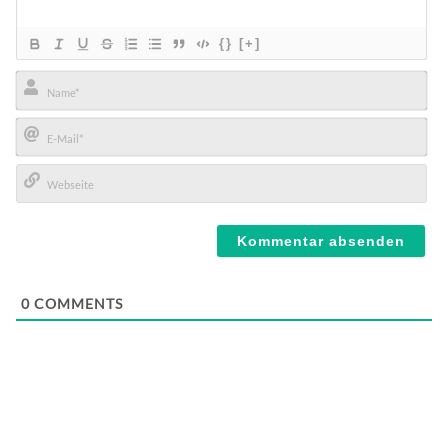
{}
[+]
Name*
E-
Mail*
Webseite
0
COMMENTS