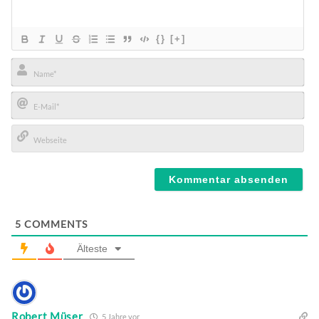
{}
[+]
Name*
E-
Mail*
Webseite
5
COMMENTS
Älteste
Robert Müser
5 Jahre vor