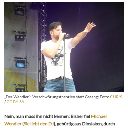
„Der Wendler“: Verschwörungstheorien statt Gesang; Foto:
CHR!S
/
CC BY-SA
Nein, man muss ihn nicht kennen: Bisher fiel
Michael
Wendler
(
Sie liebt den DJ
), gebürtig aus Dinslaken, durch