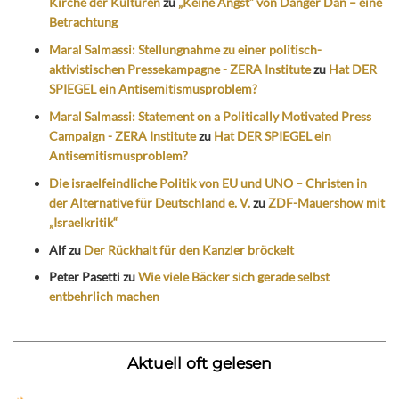
Kirche der Kulturen
zu
„Keine Angst“ von Danger Dan – eine
Betrachtung
Maral Salmassi: Stellungnahme zu einer politisch-
aktivistischen Pressekampagne - ZERA Institute
zu
Hat DER
SPIEGEL ein Antisemitismusproblem?
Maral Salmassi: Statement on a Politically Motivated Press
Campaign - ZERA Institute
zu
Hat DER SPIEGEL ein
Antisemitismusproblem?
Die israelfeindliche Politik von EU und UNO – Christen in
der Alternative für Deutschland e. V.
zu
ZDF-Mauershow mit
„Israelkritik“
Alf
zu
Der Rückhalt für den Kanzler bröckelt
Peter Pasetti
zu
Wie viele Bäcker sich gerade selbst
entbehrlich machen
Aktuell oft gelesen