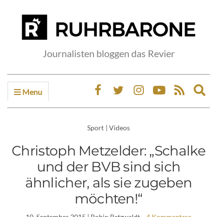
Journalisten bloggen das Revier
Menu
Ex
sea
fo
Sport
|
Videos
Christoph Metzelder: „Schalke
und der BVB sind sich
ähnlicher, als sie zugeben
möchten!“
10. September 2015
| Robin Patzwaldt
4 Kommentare