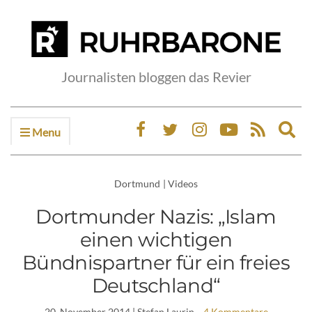
Journalisten bloggen das Revier
Menu
Ex
sea
fo
Dortmund
|
Videos
Dortmunder Nazis: „Islam
einen wichtigen
Bündnispartner für ein freies
Deutschland“
20. November 2014
| Stefan Laurin
4 Kommentare