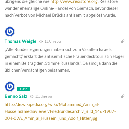
übrigens die gleiche wie
http://www.resistore.org
. Resistore
war der ehemalige Online-Handel von Giemsch, bevor dieser
nach Verbot von Michael Brücks antisem.it abgelöst wurde.
Thomas Weigle
11 Jahre vor
„Alle Bundesregierungen haben sich zum Vasallen Israels
gemacht,“ erklärt die antisemitische Frauendecktouristin Höger
in einem Beitrag der „Stimme Russlands“. Da sind ja dann die
üblichen Verdächtigen beisammen.
Gast
Benno Salz
11 Jahre vor
http://de.wikipedia.org/wiki/Mohammed_Amin_al-
Husseini#mediaviewer/File:Bundesarchiv_Bild_146-1987-
004-09A,_Amin_al_Husseini_und_Adolf_Hitler.jpg