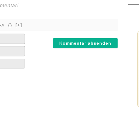
{}
[+]