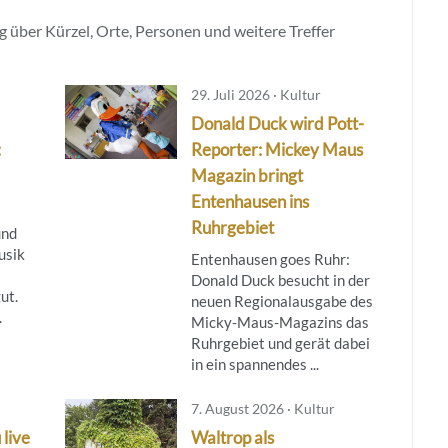
 über Kürzel, Orte, Personen und weitere Treffer
29. Juli 2026 · Kultur
Donald Duck wird Pott-
:
Reporter: Mickey Maus
Magazin bringt
Entenhausen ins
Ruhrgebiet
und
usik
Entenhausen goes Ruhr:
Donald Duck besucht in der
ut.
neuen Regionalausgabe des
.
Micky‑Maus‑Magazins das
Ruhrgebiet und gerät dabei
in ein spannendes ...
7. August 2026 · Kultur
 live
Waltrop als