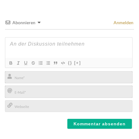
Abonnieren
Anmelden
{}
[+]
Name*
E-
Mail*
Webseite