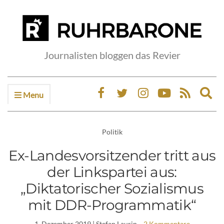
Journalisten bloggen das Revier
Menu
Ex
sea
fo
Politik
Ex-Landesvorsitzender tritt aus
der Linkspartei aus:
„Diktatorischer Sozialismus
mit DDR-Programmatik“
1. Dezember 2019
| Stefan Laurin
2 Kommentare