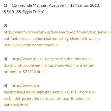
1) 11-Freunde Magazin, Ausgabe Nr. 134 Januar 2013,
S.54 ff, „SS-Siggis Erben“
2)
http://waz.m.derwesten.de/dw/staedte/dortmund/bvb_fankolu
auf-fanbetreuer-ueberschatten-erfolgreiche-bvb-woche-
id7631768.html?service=mobile
3)
http://www.spiegel.de/sport/fussball/borussia-
dortmund-probleme-mit-nazis-und-hooligans-unter-
ordnern-a-872213.html
4)
http://www.bvb-
fanabteilung.de/neuigkeiten/aktuelles/3313-borussia-
verbindet-generationen-maenner-und-frauen-alle-
nationen.html