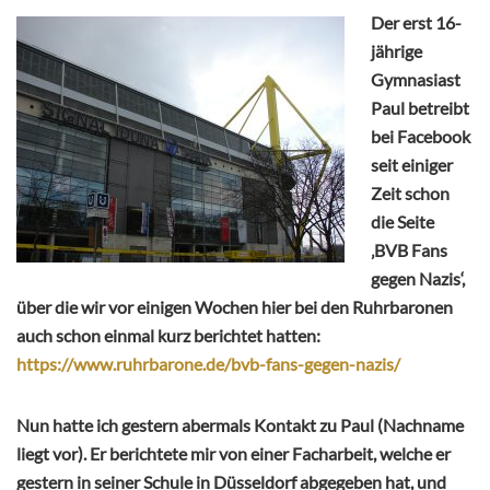
Der erst 16-
jährige
Gymnasiast
Paul betreibt
bei Facebook
seit einiger
Zeit schon
die Seite
‚BVB Fans
gegen Nazis‘,
über die wir vor einigen Wochen hier bei den Ruhrbaronen
auch schon einmal kurz berichtet hatten:
https://www.ruhrbarone.de/bvb-fans-gegen-nazis/
Nun hatte ich gestern abermals Kontakt zu Paul (Nachname
liegt vor). Er berichtete mir von einer Facharbeit, welche er
gestern in seiner Schule in Düsseldorf abgegeben hat, und