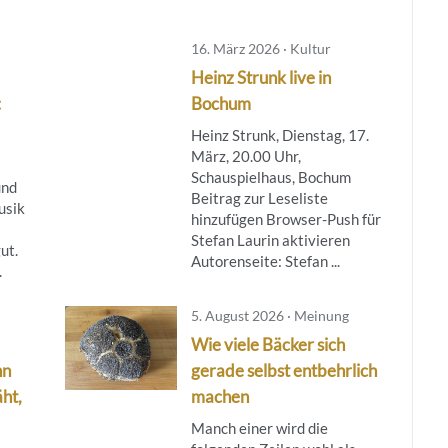
16. März 2026 · Kultur
Heinz Strunk live in
:
Bochum
Heinz Strunk, Dienstag, 17.
März, 20.00 Uhr,
Schauspielhaus, Bochum
und
Beitrag zur Leseliste
usik
hinzufügen Browser-Push für
Stefan Laurin aktivieren
ut.
Autorenseite: Stefan ...
.
5. August 2026 · Meinung
Wie viele Bäcker sich
nn
gerade selbst entbehrlich
ht,
machen
Manch einer wird die