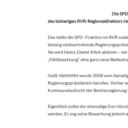
Die SPD
des bisherigen RVR-Regionaldirektors He
Das teilte die SPD -Fraktion im RVR soeb
bislang stellvertretende Regierungspräsid
Sie wird Heinz-Dieter Klink ablösen – ei
„Fehlbesetzung“ eine ganz neue Bedeutu
Geiß-Netthöfel wurde 2008 vom damalige
Regierungspräsidentin berufen. Vorher wa
Kommunalaufsicht der Bezirksregierung t
Eigentlich sollte der ehemalige Eon-Vor
werden. Er zog seine Bewerbung jedoch 