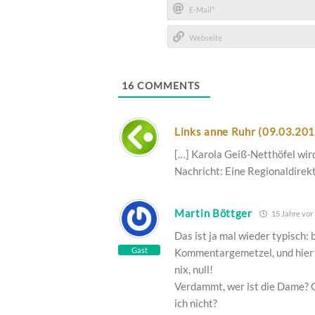
E-
Mail*
Webseite
16
COMMENTS
Links anne Ruhr (09.03.201
[…] Karola Geiß-Netthöfel wir
Nachricht: Eine Regionaldirekto
Martin Böttger
15 Jahre vor
Das ist ja mal wieder typisch: 
Gast
Kommentargemetzel, und hier w
nix, null!
Verdammt, wer ist die Dame? G
ich nicht?