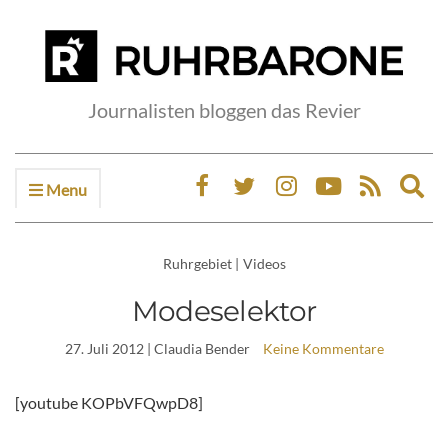
Journalisten bloggen das Revier
Menu
Ex
sea
fo
Ruhrgebiet
|
Videos
Modeselektor
27. Juli 2012
| Claudia Bender
Keine Kommentare
[youtube KOPbVFQwpD8]