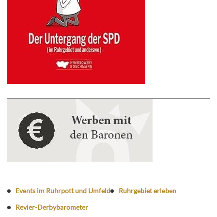
Events im Ruhrpott und Umfeld
Ruhrgebiet erleben
Revier-Derbybarometer