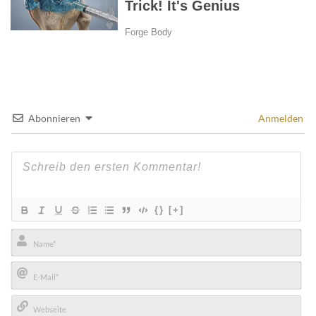
Abonnieren
Anmelden
{}
[+]
Name*
E-
Mail*