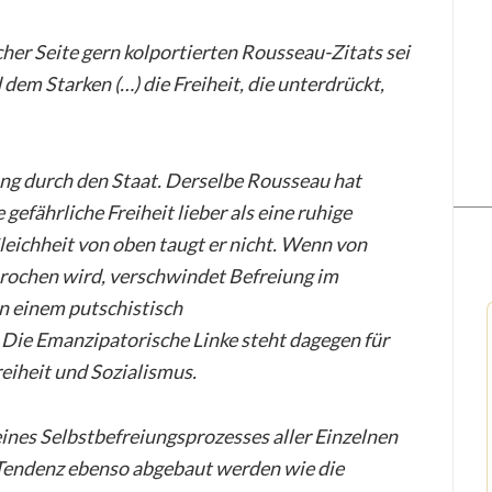
her Seite gern kolportierten Rousseau-Zitats sei
em Starken (…) die Freiheit, die unterdrückt,
ung durch den Staat. Derselbe Rousseau hat
 gefährliche Freiheit lieber als eine ruhige
Gleichheit von oben taugt er nicht. Wenn von
prochen wird, verschwindet Befreiung im
n einem putschistisch
. Die Emanzipatorische Linke steht dagegen für
reiheit und Sozialismus.
ines Selbstbefreiungsprozesses aller Einzelnen
r Tendenz ebenso abgebaut werden wie die