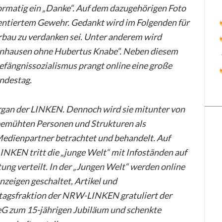
formatig ein „Danke“. Auf dem dazugehörigen Foto
entiertem Gewehr. Gedankt wird im Folgenden für
rbau zu verdanken sei. Unter anderem wird
önhausen ohne Hubertus Knabe“. Neben diesem
fängnissozialismus prangt online eine große
ndestag.
organ der LINKEN. Dennoch wird sie mitunter von
bemühten Personen und Strukturen als
 Medienpartner betrachtet und behandelt. Auf
INKEN tritt die „junge Welt“ mit Infoständen auf
ung verteilt. In der „Jungen Welt“ werden online
nzeigen geschaltet, Artikel und
dtagsfraktion der NRW-LINKEN gratuliert der
G zum 15-jährigen Jubiläum und schenkte