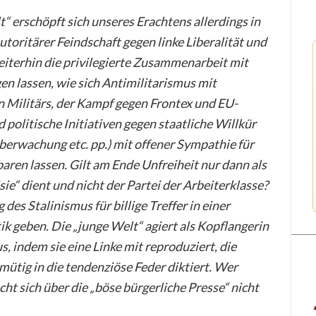
t“ erschöpft sich unseres Erachtens allerdings in
oritärer Feindschaft gegen linke Liberalität und
iterhin die privilegierte Zusammenarbeit mit
gen lassen, wie sich Antimilitarismus mit
n Militärs, der Kampf gegen Frontex und EU-
politische Initiativen gegen staatliche Willkür
berwachung etc. pp.) mit offener Sympathie für
aren lassen. Gilt am Ende Unfreiheit nur dann als
ie“ dient und nicht der Partei der Arbeiterklasse?
 des Stalinismus für billige Treffer in einer
k geben. Die „junge Welt“ agiert als Kopflangerin
indem sie eine Linke mit reproduziert, die
ütig in die tendenziöse Feder diktiert. Wer
ht sich über die „böse bürgerliche Presse“ nicht