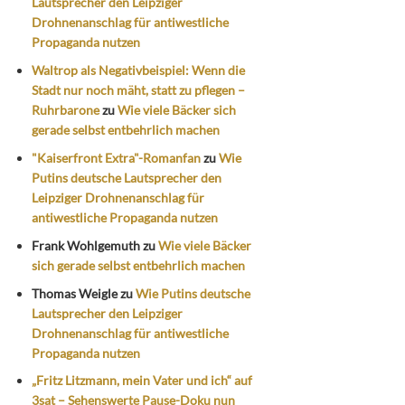
Lautsprecher den Leipziger
Drohnenanschlag für antiwestliche
Propaganda nutzen
Waltrop als Negativbeispiel: Wenn die
Stadt nur noch mäht, statt zu pflegen –
Ruhrbarone
zu
Wie viele Bäcker sich
gerade selbst entbehrlich machen
"Kaiserfront Extra"-Romanfan
zu
Wie
Putins deutsche Lautsprecher den
Leipziger Drohnenanschlag für
antiwestliche Propaganda nutzen
Frank Wohlgemuth
zu
Wie viele Bäcker
sich gerade selbst entbehrlich machen
Thomas Weigle
zu
Wie Putins deutsche
Lautsprecher den Leipziger
Drohnenanschlag für antiwestliche
Propaganda nutzen
„Fritz Litzmann, mein Vater und ich“ auf
3sat – Sehenswerte Pause-Doku nun