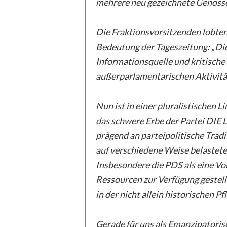
mehrere neu gezeichnete Genosse
Die Fraktionsvorsitzenden lobte
Bedeutung der Tageszeitung: „Die
Informationsquelle und kritische
außerparlamentarischen Aktivitä
Nun ist in einer pluralistischen Li
das schwere Erbe der Partei DIE 
prägend an parteipolitische Trad
auf verschiedene Weise belastet
Insbesondere die PDS als eine Vo
Ressourcen zur Verfügung gestell
in der nicht allein historischen P
Gerade für uns als Emanzipatorisch