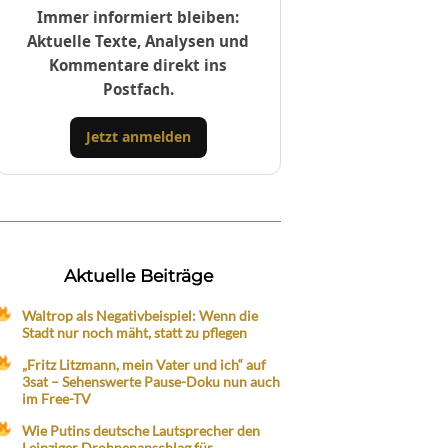
Immer informiert bleiben:
Aktuelle Texte, Analysen und
Kommentare direkt ins
Postfach.
Jetzt anmelden
Aktuelle Beiträge
Waltrop als Negativbeispiel: Wenn die
Stadt nur noch mäht, statt zu pflegen
„Fritz Litzmann, mein Vater und ich“ auf
3sat – Sehenswerte Pause-Doku nun auch
im Free-TV
Wie Putins deutsche Lautsprecher den
Leipziger Drohnenanschlag für