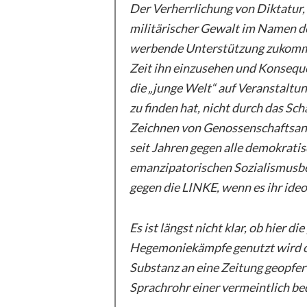
Der Verherrlichung von Diktatur, 
militärischer Gewalt im Namen des
werbende Unterstützung zukommen
Zeit ihn einzusehen und Konseque
die „junge Welt“ auf Veranstaltu
zu finden hat, nicht durch das Sch
Zeichnen von Genossenschaftsante
seit Jahren gegen alle demokratis
emanzipatorischen Sozialismusbegr
gegen die LINKE, wenn es ihr ideo
Es ist längst nicht klar, ob hier d
Hegemoniekämpfe genutzt wird o
Substanz an eine Zeitung geopfert
Sprachrohr einer vermeintlich bed