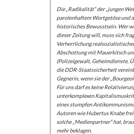
Die „Radikalität“ der „jungen Wel
parolenhaftem Wortgetöse und aut
historisches Bewusstsein. Wer we
dieser Zeitung will, muss sich fra
Verherrlichung realsozialistische
Abschottung mit Mauerkitsch und 
(Polizeigewalt, Geheimdienste, Ü
die DDR-Staatssicherheit vereinb
Gegnerin, wenn sie der „Bourgeois
Für uns darf es keine Relativierung
unterkomplexen Kapitalismuskriti
eines stumpfen Antikommunismus, 
Autoren wie Hubertus Knabe freim
solche „Medienpartner“ hat, brauc
mehr beklagen.