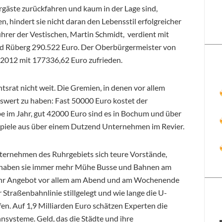
rgäste zurückfahren und kaum in der Lage sind,
 hindert sie nicht daran den Lebensstil erfolgreicher
rer der Vestischen, Martin Schmidt, verdient mit
rd Rüberg 290.522 Euro. Der Oberbürgermeister von
h 2012 mit 177336,62 Euro zufrieden.
htsrat nicht weit. Die Gremien, in denen vor allem
iswert zu haben: Fast 50000 Euro kostet der
be im Jahr, gut 42000 Euro sind es in Bochum und über
spiele aus über einem Dutzend Unternehmen im Revier.
ernehmen des Ruhrgebiets sich teure Vorstände,
, haben sie immer mehr Mühe Busse und Bahnen am
ht ihr Angebot vor allem am Abend und am Wochenende
Straßenbahnlinie stillgelegt und wie lange die U-
fen. Auf 1,9 Milliarden Euro schätzen Experten die
systeme. Geld, das die Städte und ihre