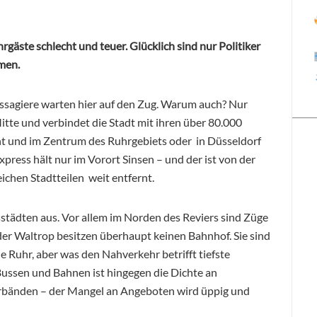
gäste schlecht und teuer. Glücklich sind nur Politiker
men.
assagiere warten hier auf den Zug. Warum auch? Nur
Mitte und verbindet die Stadt mit ihren über 80.000
t und im Zentrum des Ruhrgebiets oder in Düsseldorf
press hält nur im Vorort Sinsen – und der ist von der
chen Stadtteilen weit entfernt.
tsstädten aus. Vor allem im Norden des Reviers sind Züge
er Waltrop besitzen überhaupt keinen Bahnhof. Sie sind
 Ruhr, aber was den Nahverkehr betrifft tiefste
Bussen und Bahnen ist hingegen die Dichte an
änden – der Mangel an Angeboten wird üppig und