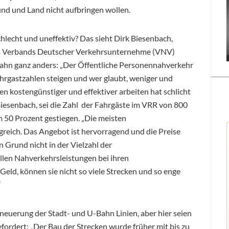
nd und Land nicht aufbringen wollen.
hlecht und uneffektiv? Das sieht Dirk Biesenbach,
s Verbands Deutscher Verkehrsunternehme (VNV)
hn ganz anders: „Der Öffentliche Personennahverkehr
Fahrgastzahlen steigen und wer glaubt, weniger und
kostengünstiger und effektiver arbeiten hat schlicht
Biesenbach, sei die Zahl der Fahrgäste im VRR von 800
m 50 Prozent gestiegen. „Die meisten
eich. Das Angebot ist hervorragend und die Preise
 Grund nicht in der Vielzahl der
len Nahverkehrsleistungen bei ihren
Geld, können sie nicht so viele Strecken und so enge
“
rneuerung der Stadt- und U-Bahn Linien, aber hier seien
ordert: „Der Bau der Strecken wurde früher mit bis zu