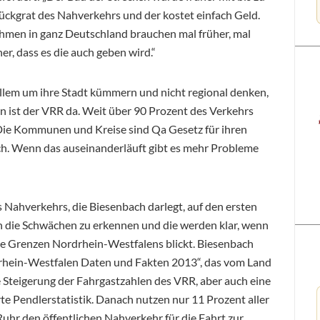
Rückgrat des Nahverkehrs und der kostet einfach Geld.
hmen in ganz Deutschland brauchen mal früher, mal
er, dass es die auch geben wird.“
lem um ihre Stadt kümmern und nicht regional denken,
on ist der VRR da. Weit über 90 Prozent des Verkehrs
. Die Kommunen und Kreise sind Qa Gesetz für ihren
ich. Wenn das auseinanderläuft gibt es mehr Probleme
 Nahverkehrs, die Biesenbach darlegt, auf den ersten
uch die Schwächen zu erkennen und die werden klar, wenn
ie Grenzen Nordrhein-Westfalens blickt. Biesenbach
drhein-Westfalen Daten und Fakten 2013“, das vom Land
e Steigerung der Fahrgastzahlen des VRR, aber auch eine
rte Pendlerstatistik. Danach nutzen nur 11 Prozent aller
uhr den öffentlichen Nahverkehr für die Fahrt zur