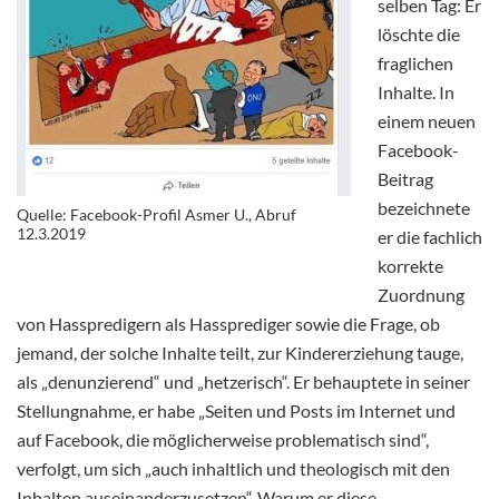
selben Tag: Er
löschte die
fraglichen
Inhalte. In
einem neuen
Facebook-
Beitrag
bezeichnete
Quelle: Facebook-Profil Asmer U., Abruf
12.3.2019
er die fachlich
korrekte
Zuordnung
von Hasspredigern als Hassprediger sowie die Frage, ob
jemand, der solche Inhalte teilt, zur Kindererziehung tauge,
als „denunzierend“ und „hetzerisch“. Er behauptete in seiner
Stellungnahme, er habe „Seiten und Posts im Internet und
auf Facebook, die möglicherweise problematisch sind“,
verfolgt, um sich „auch inhaltlich und theologisch mit den
Inhalten auseinanderzusetzen“. Warum er diese