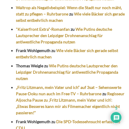
Waltrop als Negativbeispiel: Wenn die Stadt nur noch mäht,
statt zu pflegen – Ruhrbarone
zu
Wie viele Bäcker sich gerade
selbst entbehrlich machen
"Kaiserfront Extra"-Romanfan
zu
Wie Putins deutsche
Lautsprecher den Leipziger Drohnenanschlag für
antiwestliche Propaganda nutzen
Frank Wohlgemuth
zu
Wie viele Bäcker sich gerade selbst
entbehrlich machen
Thomas Weigle
zu
Wie Putins deutsche Lautsprecher den
Leipziger Drohnenanschlag für antiwestliche Propaganda
nutzen
„Fritz Litzmann, mein Vater und ich“ auf 3sat – Sehenswerte
Pause-Doku nun auch im Free-TV – Ruhrbarone
zu
Regisseur
Aljoscha Pause zu ‚Fritz Litzmann, mein Vater und ich‘:
„Etwas Besseres kann mir als Filmemacher eigentlich nicht
5
passieren!“
Frank Wohlgemuth
zu
Die SPD-Todessehnsucht erfasst die
CDU